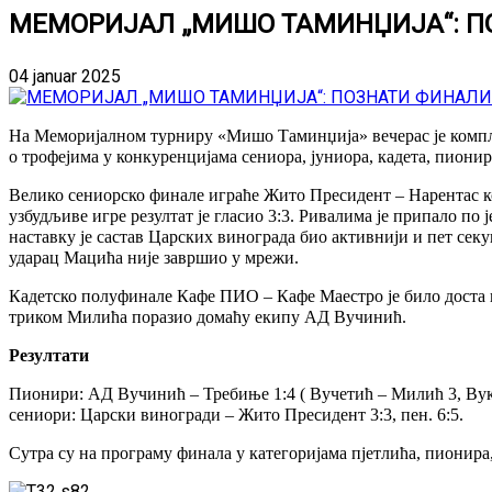
МЕМОРИЈАЛ „МИШО ТАМИНЏИЈА“: П
04 januar 2025
На Меморијалном турниру «Мишо Таминџија» вечерас је комплет
о трофејима у конкуренцијама сениора, јуниора, кадета, пионир
Велико сениорско финале играће Жито Пресидент – Нарентас к
узбудљиве игре резултат је гласио 3:3. Ривалима је припало по
наставку је састав Царских винограда био активнији и пет секунд
ударац Мацића није завршио у мрежи.
Кадетско полуфинале Кафе ПИО – Кафе Маестро је било доста изј
триком Милића поразио домаћу екипу АД Вучинић.
Резултати
Пионири: АД Вучинић – Требиње 1:4 ( Вучетић – Милић 3, Ву
сениори: Царски виногради – Жито Пресидент 3:3, пен. 6:5.
Сутра су на програму финала у категоријама пјетлића, пионира,