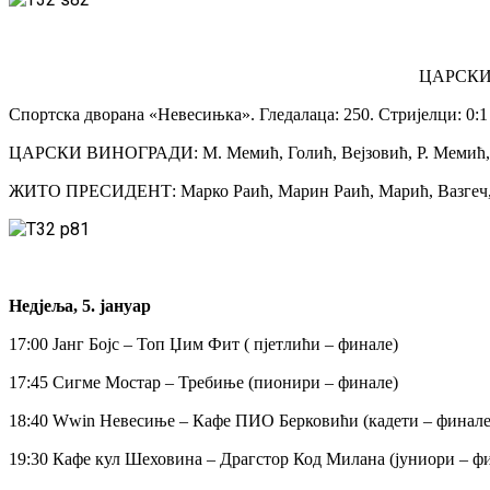
ЦАРСКИ 
Спортска дворана «Невесињка». Гледалаца: 250. Стријелци: 0:1 Г
ЦАРСКИ ВИНОГРАДИ: М. Мемић, Голић, Вејзовић, Р. Мемић, О
ЖИТО ПРЕСИДЕНТ: Марко Раић, Марин Раић, Марић, Вазгеч, Бев
Недјеља, 5. јануар
17:00 Јанг Бојс – Топ Џим Фит ( пјетлићи – финале)
17:45 Сигме Мостар – Требиње (пионири – финале)
18:40 Wwin Невесиње – Кафе ПИО Берковићи (кадети – финале
19:30 Кафе кул Шеховина – Драгстор Код Милана (јуниори – ф