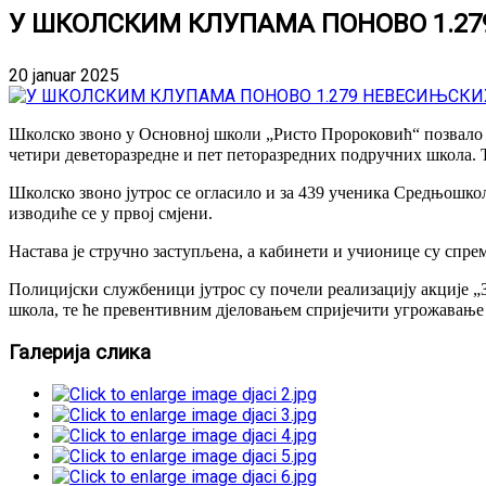
У ШКОЛСКИМ КЛУПАМА ПОНОВО 1.2
20 januar 2025
Школско звоно у Основној школи „Ристо Пророковић“ позвало је
четири деветоразредне и пет петоразредних подручних школа. Ђ
Школско звоно јутрос се огласило и за 439 ученика Средњошко
изводиће се у првој смјени.
Настава је стручно заступљена, а кабинети и учионице су спре
Полицијски службеници јутрос су почели реализацију акције „Заш
школа, те ће превентивним дјеловањем спријечити угрожавање д
Галерија слика