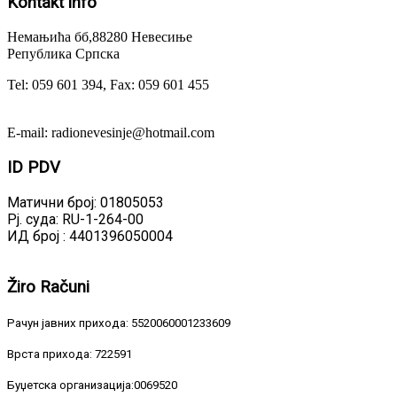
Kontakt
info
Немањића бб,88280 Невесиње
Република Српска
Tel: 059 601 394, Fax: 059 601 455
E-mail: radionevesinje@hotmail.com
ID
PDV
Матични број: 01805053
Рј. суда: RU-1-264-00
ИД број : 4401396050004
Žiro
Računi
Рачун јавних прихода: 5520060001233609
Врста прихода: 722591
Буџетска организација:0069520