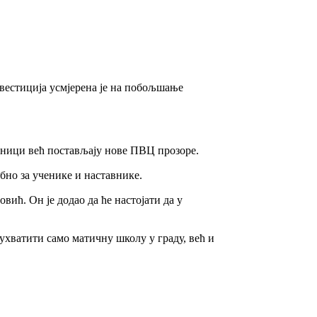
вестиција усмјерена је на побољшање
дници већ постављају нове ПВЦ прозоре.
бно за ученике и наставнике.
вић. Он је додао да ће настојати да у
бухватити само матичну школу у граду, већ и