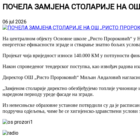
ПОЧЕЛА ЗАМЈЕНА СТОЛАРИЈЕ НА ОШ
06 jul 2026
На централном објекту Основне школе „Ристо Пророковић“ у Не
енергетске ефикасности зграде и стварање знатно бољих услова
Пројекат чија вриједност износи 140.000 КМ у потпуности фин
Након спроведеног тендерског поступка, као извођач радова и
Директор ОШ „Ристо Пророковић“ Миљан Авдаловић нагласио је 
„Замјеном столарије директно обезбјеђујемо топлије учионице и 
наредном периоду уреде фасаде на згради.
Из невесињске образовне установе потврдили су да је расписан 
подручна одјељења, чиме ће се хигијенско-здравствени услови 