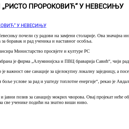
 „РИСТО ПРОРОКОВИЋ“ У НЕВЕСИЊУ
весињу почели су радови на замјени столарије. Ова значајна ин
 за боравак и рад ученика и наставног особља.
ансира Министарство просвјете и културе РС
забрана је фирма „Алуминијска и ПВЦ браварија Савић“, чији ра
важност ове санације за цјелокупну локалну заједницу, а посе
боље услове за рад и уштеду топлотне енергије“, рекао је Авдало
и јавни позив за санацију мокрих чворова. Овај пројекат неће о
за све ученике подићи на знатно виши ниво.