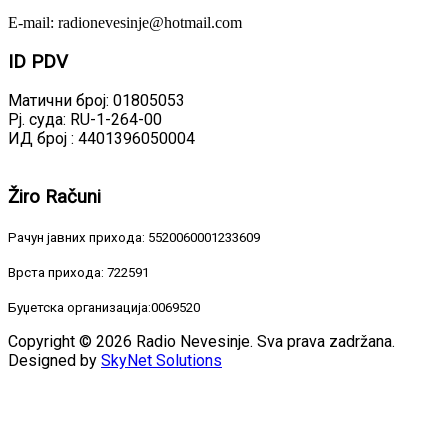
E-mail: radionevesinje@hotmail.com
ID
PDV
Матични број: 01805053
Рј. суда: RU-1-264-00
ИД број : 4401396050004
Žiro
Računi
Рачун јавних прихода: 5520060001233609
Врста прихода: 722591
Буџетска организација:0069520
Copyright © 2026 Radio Nevesinje. Sva prava zadržana.
Designed by
SkyNet Solutions