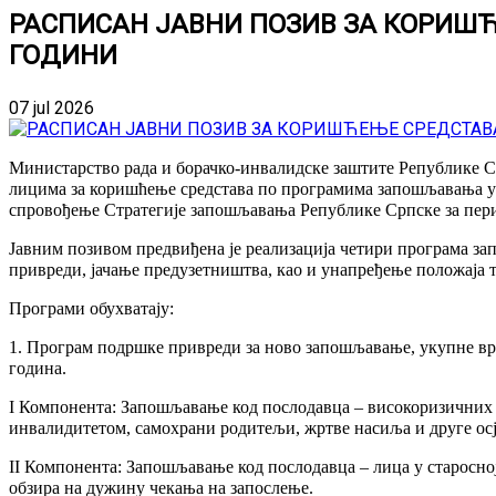
РАСПИСАН ЈАВНИ ПОЗИВ ЗА КОРИШ
ГОДИНИ
07 jul 2026
Министарство рада и борачко-инвалидске заштите Републике С
лицима за коришћење средстава по програмима запошљавања у 
спровођење Стратегије запошљавања Републике Српске за пери
Јавним позивом предвиђена је реализација четири програма з
привреди, јачање предузетништва, као и унапређење положаја 
Програми обухватају:
1.
Програм подршке привреди за ново запошљавање, укупне вр
година.
I Компонента: Запошљавање код послодавца – високоризичних н
инвалидитетом, самохрани родитељи, жртве насиља и друге осј
II Компонента: Запошљавање код послодавца – лица у старосној
обзира на дужину чекања на запослење.