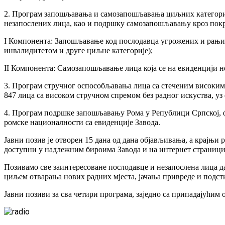
2. Програм запошљавања и самозапошљавања циљних категорија
незапослених лица, као и подршку самозапошљавању кроз покр
I Компонента: Запошљавање код послодавца угрожених и рањиви
инвалидитетом и друге циљне категорије);
II Компонента: Самозапошљавање лица која се на евиденцији не
3. Програм стручног оспособљавања лица са стеченим високим 
847 лица са високом стручном спремом без радног искуства, у
4. Програм подршке запошљавању Рома у Републици Српској, 
ромске националности са евиденције Завода.
Јавни позив је отворен 15 дана од дана објављивања, а крајњи р
доступни у надлежним бироима Завода и на интернет страници
Позивамо све заинтересоване послодавце и незапослена лица да
циљем отварања нових радних мјеста, јачања привреде и подс
Јавни позиви за сва четири програма, заједно са припадајућим