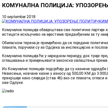
КОМУНАЛНА ПОЛИЦИЈА: УПОЗОРЕЊ
10 septembar 2018
Комунална полиција обавјештава све политичке партије ко
истицати искључиво на мјестима предвиђеним за ту намје
Обиласком терена је примјећено да се поједине политич
плакате, поручили су из Одсјека за инспекцијске и посло
Комунална полиција ће у наредном периоду, док траје пр
оглашавања и примјењивати законска овлаштења према па
Из Комуналне полиције подсјећају да су казнене одредб
Невесиње, новчане казне у износу од 500,00 КМ до 3.000,0
прекршаје како слиједи (став 46) ако се плакати, огласи 
ове Одлуке.