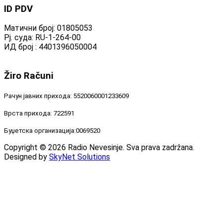
ID
PDV
Матични број: 01805053
Рј. суда: RU-1-264-00
ИД број : 4401396050004
Žiro
Računi
Рачун јавних прихода: 5520060001233609
Врста прихода: 722591
Буџетска организација:0069520
Copyright © 2026 Radio Nevesinje. Sva prava zadržana.
Designed by
SkyNet Solutions