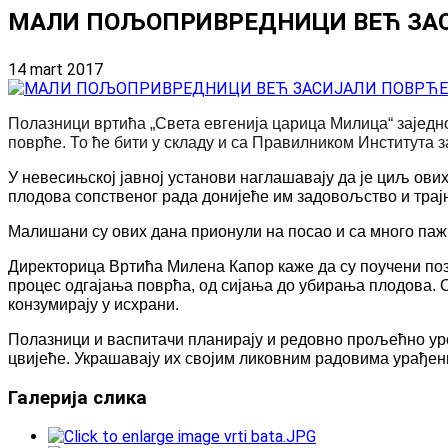
МАЛИ ПОЉОПРИВРЕДНИЦИ ВЕЋ ЗА
14 mart 2017
Полазници вртића „Света евгенија царица Милица“ заједно
поврће. То ће бити у складу и са Правилником Института 
У невесињској јавној установи наглашавају да је циљ ови
плодова сопственог рада донијеће им задовољство и трајно
Малишани су ових дана прионули на посао и са много пажњ
Директорица Вртића Милена Капор каже да су поучени п
процес одгајања поврћа, од сијања до убирања плодова. О
конзумирају у исхрани.
Полазници и васпитачи планирају и редовно прољећно уре
цвијеће. Украшавају их својим ликовним радовима урађени
Галерија слика