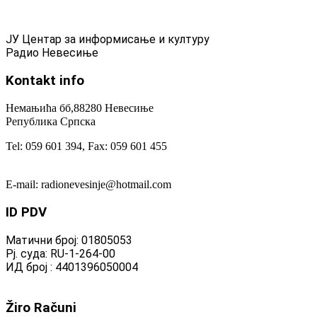
ЈУ Центар за информисање и културу
Радио Невесиње
Kontakt
info
Немањића бб,88280 Невесиње
Република Српска
Tel: 059 601 394, Fax: 059 601 455
E-mail: radionevesinje@hotmail.com
ID
PDV
Матични број: 01805053
Рј. суда: RU-1-264-00
ИД број : 4401396050004
Žiro
Računi