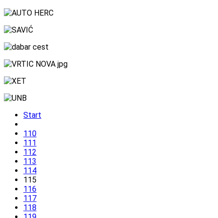
Start
110
111
112
113
114
115
116
117
118
119