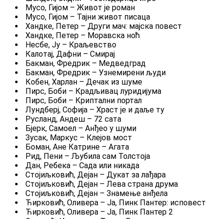
Мусо, Гијом – Живот је роман
Мусо, Гијом – Тајни живот писаца
Хандке, Петер – Други мач: мајска повест
Хандке, Петер – Моравска ноћ
Несбе, Ју – Краљевство
Калотај, Дафни – Смирај
Бакман, Фредрик – Медведград
Бакман, Фредрик – Узнемирени људи
Кобен, Харлан – Дечак из шуме
Пирс, Боби – Крадљивац луридијума
Пирс, Боби – Криптални портал
Лундберј, Софија – Храст је и даље ту
Русланд, Андеш – 72 сата
Бјерк, Самоел – Анђео у шуми
Зусак, Маркус – Клејов мост
Боман, Ане Катрине – Агата
Рид, Пени – Љубила сам Толстоја
Дан, Ребека – Сада или никада
Стојиљковић, Дејан – Дукат за лађара
Стојиљковић, Дејан – Лева страна друма
Стојиљковић, Дејан – Знамење анђела
Ћирковић, Оливера – Ја, Пинк Пантер: исповест
Ћирковић, Оливера – Ја, Пинк Пантер 2