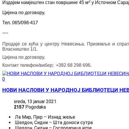
2
Издајем намјештен стан површине 45 м
у Источном Сарај
Цијена по договору.
Тел. 065/098-417
----
Продаје се кућа у центру Невесиња. Приземље и спрат
Власништво 1/1.
Цијена по договору.
Контакт телефон/вибер; +382 68 298 696.
0
НОВИ НАСЛОВИ У НАРОДНОЈ БИБЛИОТЕЦИ НЕ
sreda, 13 januar 2021
2157
Pogodaka
Ла Мир, Пјер – Изнад жеље
Шелдон, Сидни – Шта доноси сутра
Шелдон, Сидни – Господарица игре