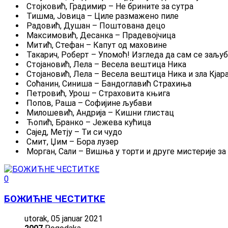
Стојковић, Градимир – Не брините за сутра
Тишма, Јовица – Циле размажено пиле
Радовић, Душан – Поштована децо
Максимовић, Десанка – Прадевојчица
Митић, Стефан – Капут од маховине
Такарич, Роберт – Упомоћ! Изгледа да сам се заљу
Стојановић, Лела – Весела вештица Ника
Стојановић, Лела – Весела вештица Ника и зла Кјар
Соћанин, Синиша – Бандоглавић Страхиња
Петровић, Урош – Страховита књига
Попов, Раша – Софијине љубави
Милошевић, Андрија – Кишни глистац
Ћопић, Бранко – Јежева кућица
Сајед, Метју – Ти си чудо
Смит, Џим – Бора лузер
Морган, Сали – Вишња у торти и друге мистерије з
0
БОЖИЋНЕ ЧЕСТИТКЕ
utorak, 05 januar 2021