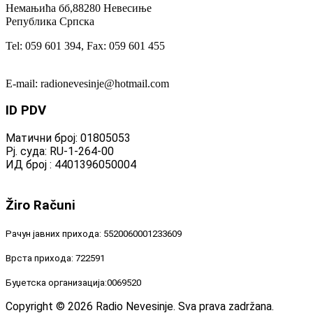
Немањића бб,88280 Невесиње
Република Српска
Tel: 059 601 394, Fax: 059 601 455
E-mail: radionevesinje@hotmail.com
ID
PDV
Матични број: 01805053
Рј. суда: RU-1-264-00
ИД број : 4401396050004
Žiro
Računi
Рачун јавних прихода: 5520060001233609
Врста прихода: 722591
Буџетска организација:0069520
Copyright © 2026 Radio Nevesinje. Sva prava zadržana.