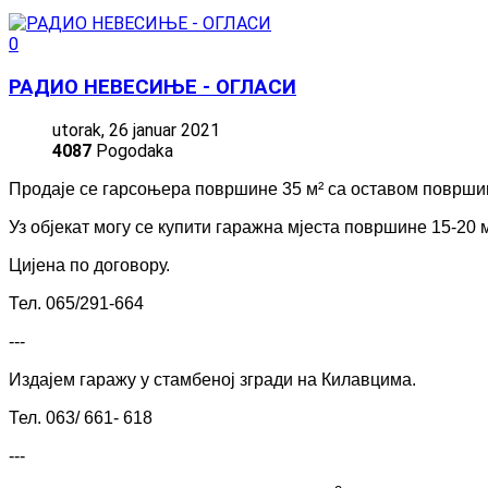
0
РАДИО НЕВЕСИЊЕ - ОГЛАСИ
utorak, 26 januar 2021
4087
Pogodaka
Продаје се гарсоњера површине 35 м² са оставом површин
Уз објекат могу се купити гаражна мјеста површине 15-20 м
Цијена по договору.
Тел. 065/291-664
---
Издајем гаражу у стамбеној згради на Килавцима.
Тел. 063/ 661- 618
---