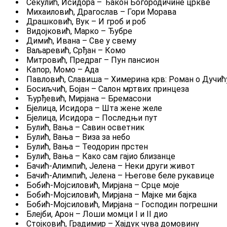
Секулић, Исидора – Ђакон Богородичине цркве
Михаиловић, Драгослав – Гори Морава
Драшковић, Вук – И гроб и роб
Видојковић, Марко – Ђубре
Димић, Ивана – Све у свему
Ваљаревић, Срђан – Комо
Митровић, Предраг – Пун пансион
Капор, Момо – Ада
Павловић, Славиша – Химерина крв: Роман о Дучић
Босиљчић, Бојан – Салон мртвих принцеза
Ђурђевић, Мирјана – Бремасони
Бјелица, Исидора – Шта жене желе
Бјелица, Исидора – Последњи пут
Булић, Вања – Савин осветник
Булић, Вања – Виза за небо
Булић, Вања – Теодорин прстен
Булић, Вања – Како сам гајио близанце
Бачић-Алимпић, Јелена – Неки други живот
Бачић-Алимпић, Јелена – Његове беле рукавице
Бобић-Мојсиловић, Мирјана – Срце моје
Бобић-Мојсиловић, Мирјана – Мајке ми бајка
Бобић-Мојсиловић, Мирјана – Господин погрешни
Блејби, Арон – Лоши момци I и II дио
Стојковић, Градимир – Хајдук чува домовину