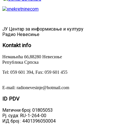
ЈУ Центар за информисање и културу
Радио Невесиње
Kontakt
info
Немањића бб,88280 Невесиње
Република Српска
Tel: 059 601 394, Fax: 059 601 455
E-mail: radionevesinje@hotmail.com
ID
PDV
Матични број: 01805053
Рј. суда: RU-1-264-00
ИД број : 4401396050004