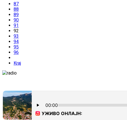
87
88
89
90
91
92
93
94
95
96
Kraj