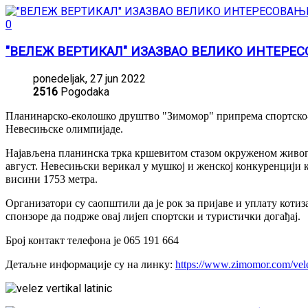
0
"ВЕЛЕЖ ВЕРТИКАЛ" ИЗАЗВАО ВЕЛИКО ИНТЕРЕ
ponedeljak, 27 jun 2022
2516
Pogodaka
Планинарско-еколошко друштво "Зимомор" припрема спортско-т
Невесињске олимпијаде.
Најављена планинска трка кршевитом стазом окруженом живопис
август. Невесињски верикал у мушкој и женској конкуренцији кр
висини 1753 метра.
Организатори су саопштили да је рок за пријаве и уплату котиз
спонзоре да подрже овај лијеп спортски и туристички догађај.
Број контакт телефона је 065 191 664
Детаљне информације су на линку:
https://www.zimomor.com/vele