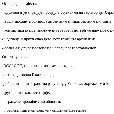
Опис радног мјеста:
- одржава и унапређује продају у објектима на територији Херц
- врши продају производа директним и индиректним купцима,
- контактира купце, закључује уговоре и потврђује наруџбе о ку
- надгледа и прати снабдјевеност тржишта артиклима,
- обавља и друге послове по налогу претпостављеног.
Општи услови:
-ВСС/ ССС, пожељно економског смјера,
-возачка дозвола Б категорије,
-добро познавање рада на рачунару у Windows окружењу и Micros
Друге важне компетенције:
- изражене продајне способности,
- пребивалиште на подручју општине Невесиње,