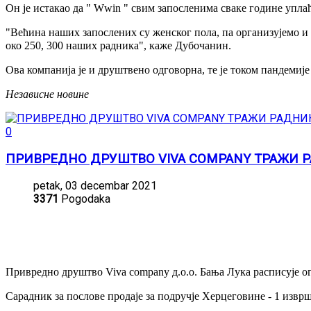
Он је истакао да " Wwin " свим запосленима сваке године упла
"Већина наших запослених су женског пола, па организујемо и п
око 250, 300 наших радника", каже Дубочанин.
Ова компанија је и друштвено одговорна, те је током пандемиј
Независне новине
0
ПРИВРЕДНО ДРУШТВО VIVA COMPANY ТРАЖИ 
petak, 03 decembar 2021
3371
Pogodaka
Привредно друштво Viva company д.о.о. Бања Лука расписује ог
Сарадник за послове продаје за подручје Херцеговине - 1 извр