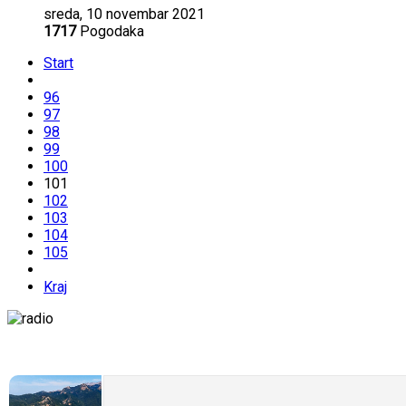
sreda, 10 novembar 2021
1717
Pogodaka
Start
96
97
98
99
100
101
102
103
104
105
Kraj