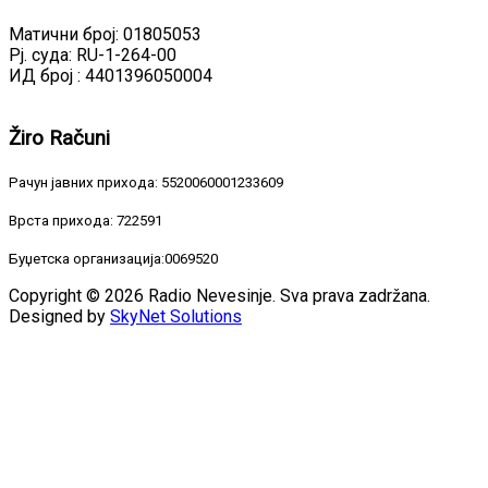
Матични број: 01805053
Рј. суда: RU-1-264-00
ИД број : 4401396050004
Žiro
Računi
Рачун јавних прихода: 5520060001233609
Врста прихода: 722591
Буџетска организација:0069520
Copyright © 2026 Radio Nevesinje. Sva prava zadržana.
Designed by
SkyNet Solutions