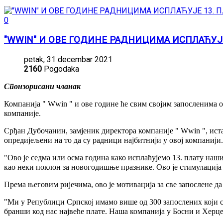
0
"WWIN" И ОВЕ ГОДИНЕ РАДНИЦИМА ИСПЛАЋУЈЕ
petak, 31 decembar 2021
2160
Pogodaka
Спонзорисани чланак
Компанија " Wwin " и ове године ће свим својим запосленима об
компаније.
Срђан Дубочанин, замјеник директора компаније " Wwin ", истак
опредијељени на то да су радници најбитнији у овој компанији.
"Ово је седма или осма година како исплаћујемо 13. плату наш
као неки поклон за новогодишње празнике. Ово је стимулација 
Према његовим ријечима, ово је мотивација за све запослене да
"Ми у Републици Српској имамо више од 300 запослених који св
бранши код нас највеће плате. Наша компанија у Босни и Херце