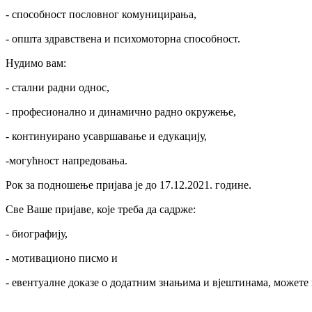
- способност пословног комуницирања,
- општа здравствена и психомоторна способност.
Нудимо вам:
- стални радни однос,
- професионално и динамично радно окружење,
- континуирано усавршавање и едукацију,
-могућност напредовања.
Рок за подношење пријава је до 17.12.2021. године.
Све Ваше пријаве, које треба да садрже:
- биографију,
- мотивационо писмо и
- евентуалне доказе о додатним знањима и вјештинама,
можете 