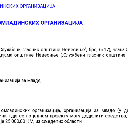
 ОМЛАДИНСКИХ ОРГАНИЗАЦИЈА
Службени гласник општине Невесиње“, број 6/17), члана 5
цијама општине Невесиње („Службени гласник општине Н
анизација за младе,
младинских организација, организација за младе (у да
и, гдје се по једном пројекту могу додјелити средства
је 25.000,00 КМ, из сљедећих области: