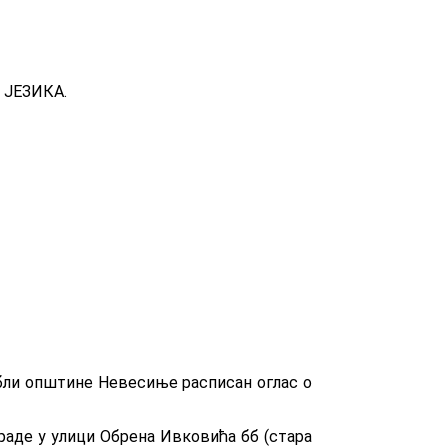
 ЈЕЗИКА.
табли општине Невесиње расписан оглас о
граде у улици Обрена Ивковића бб (стара