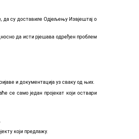
 да су доставиле Одјељењу Извјештај о
односно да исти рјешава одређен проблем
пријаве и документација уз сваку од њих.
ће се само један пројекат који оствари
.
јекту који предлажу.