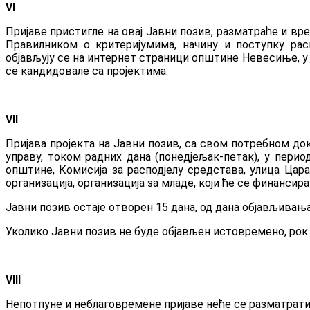
VI
Пријаве пристигле на овај Јавни позив, разматраће и вр
Правилником о критеријумима, начину и поступку ра
објављују се на интернет страници општине Невесиње, у р
се кандидовале са пројектима.
VII
Пријава пројекта на Јавни позив, са свом потребном д
управу, током радних дана (понедјељак-петак), у пери
општине, Комисија за расподјелу средстава, улица Цар
организација, организација за младе, који ће се финанси
Јавни позив остаје отворен 15 дана, од дана објављивањ
Уколико Јавни позив не буде објављен истовремено, рок 
VIII
Непотпуне и неблаговремене пријаве неће се разматрати,