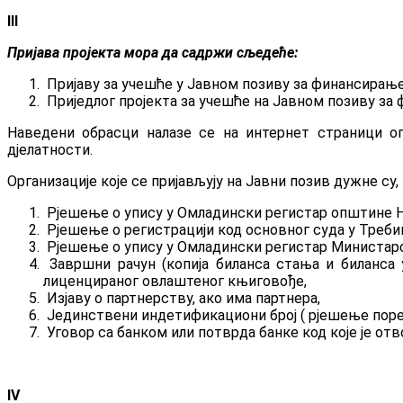
III
Пријава пројекта мора да садржи сљедеће:
Пријаву за учешће у Јавном позиву за финансирање 
Приједлог пројекта за учешће на Јавном позиву за ф
Наведени обрасци налазе се на интернет страници о
дјелатности.
Организације које се пријављују на Јавни позив дужне су
Рјешење о упису у Омладински регистар општине 
Рјешење о регистрацији код основног суда у Треби
Рјешење о упису у Омладински регистар Министарс
Завршни рачун (копија биланса стања и биланса у
лиценцираног овлаштеног књиговође,
Изјаву о партнерству, ако има партнера,
Јединствени индетификациони број ( рјешење поре
Уговор са банком или потврда банке код које је отв
IV