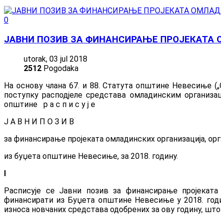
0
ЈАВНИ ПОЗИВ ЗА ФИНАНСИРАЊЕ ПРОЈЕКАТА
utorak, 03 jul 2018
2512
Pogodaka
На основу члана 67. и 88. Статута општине Невесиње („
поступку расподјеле средстава омладинским организа
општине р а с п и с у ј е
Ј А В Н И П О З И В
за финансирање пројеката омладинских организација, орг
из буџета општине Невесиње, за 2018. годину.
I
Расписује се Јавни позив за финансирање пројеката о
финансирати из Буџета општине Невесиње у 2018. годин
износа новчаних средстава одобрених за ову годину, што 