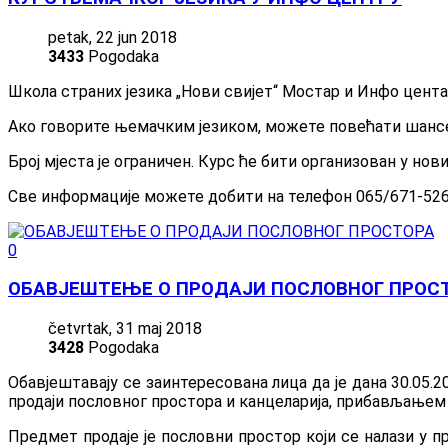
petak, 22 jun 2018
3433
Pogodaka
Школа страних језика „Нови свијет“ Мостар и Инфо цен
Ако говорите њемачким језиком, можете повећати шансе 
Број мјеста је ограничен. Курс ће бити организован у но
Све информације можете добити на телефон 065/671-526. У
0
ОБАВЈЕШТЕЊЕ О ПРОДАЈИ ПОСЛОВНОГ ПРОС
četvrtak, 31 maj 2018
3428
Pogodaka
Обавјештавају се заинтересована лица да је дана 30.05.
продаји пословног простора и канцеларија, прибављањем
Предмет продаје је пословни простор који се налази у п