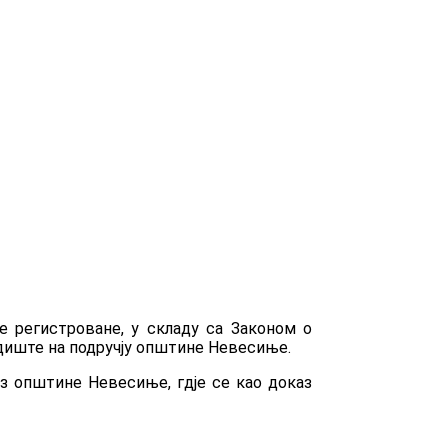
е регистроване, у складу са Законом о
едиште на подручју општине Невесиње.
из општине Невесиње, гдје се као доказ