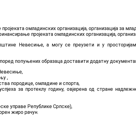
пројеката омладинских организација, организација за мла
инансирање пројеката омладинских организација, организац
пштине Невесиње, а могу се преузети и у просторија
, поред попуњених образаца доставити додатну документаци
Невесиње,
њу ,
тва породице, омладине и спорта,
спјеха за протеклу годину, овјерена од стране надлежн
ске управе Републике Српске),
орен жиро рачун.