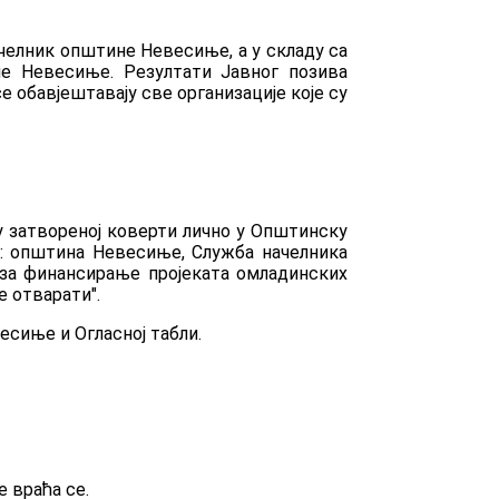
ачелник општине Невесиње, а у складу са
не Невесиње. Резултати Јавног позива
е обавјештавају све организације које су
у затвореној коверти лично у Општинску
у: општина Невесиње, Служба начелника
 за финансирање пројеката омладинских
е отварати".
есиње и Огласној табли.
 враћа се.