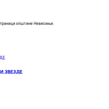
 страници општине Невесиње.
И ЗВЕЗДЕ