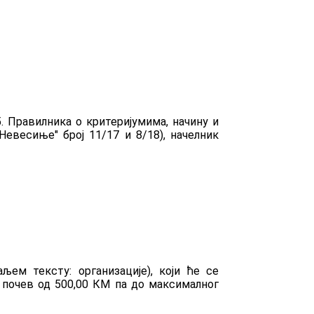
. Правилника о критеријумима, начину и
евесиње" број 11/17 и 8/18), начелник
љем тексту: организације), који ће се
, почев од 500,00 КМ па до максималног