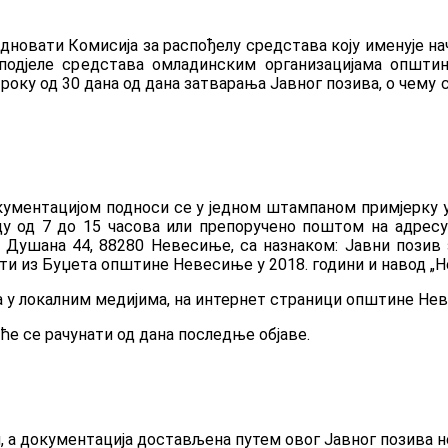
едновати Комисија за распођелу средстава коју именује н
сподјеле средстава омладинским организацијама општи
оку од 30 дана од дана затварања Јавног позива, о чему с
окументацијом подноси се у једном штампаном примјерку 
оду од 7 до 15 часова или препоручено поштом на адрес
а Душана 44, 88280 Невесиње, са назнаком: Јавни позив
рати из Буџета општине Невесиње у 2018. години и навод „Н
а у локалним медијима, на интернет страници општине Нев
ће се рачунати од дана последње објаве.
 а документација достављена путем овог Јавног позива не