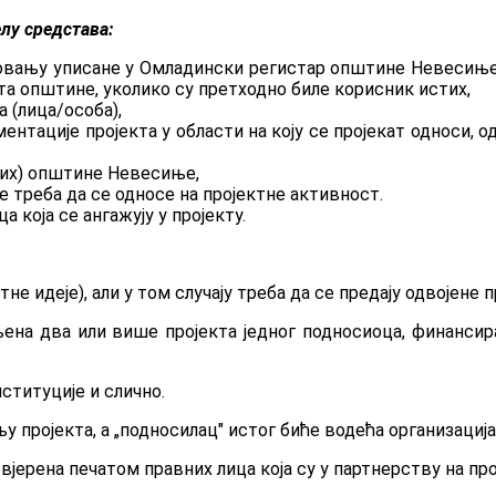
елу средстава:
овању уписане у Омладински регистар општине Невесиње,
а општине, уколико су претходно биле корисник истих,
а (лица/особа),
ентације пројекта у области на коју се пројекат односи, 
дих) општине Невесиње,
е треба да се односе на пројектне активност.
која се ангажују у пројекту.
е идеје), али у том случају треба да се предају одвојене 
ена два или више пројекта једног подносиоца, финансира
иституције и слично.
 пројекта, а „подносилац" истог биће водећа организација
овјерена печатом правних лица која су у партнерству на про