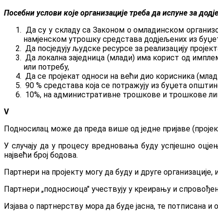
Посебни услови које организације треба да испуне за додј
Да су у складу са Законом о омладинском организ
намјенском утрошку средстава додјељених из буџет
Да посједују људске ресурсе за реализацију пројект
Да локална заједница (млади) има корист од имплем
или потребу,
Да се пројекат односи на већи дио корисника (мла
90 % средстава која се потражују из буџета општин
10%, на административне трошкове и трошкове лица 
V
Подносилац може да преда више од једне пријаве (пројектн
У случају да у процесу вредновања буду успјешно оцјењ
највећи број бодова.
Партнери на пројекту могу да буду и друге организације, 
Партнери „подносиоца" учествују у креирању и спровођењу
Изјава о партнерству мора да буде јасна, те потписана и 