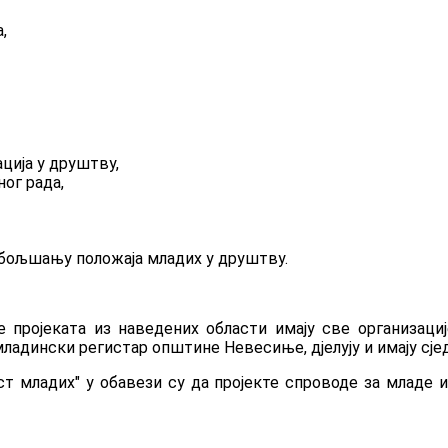
,
ија у друштву,
ог рада,
обољшању положаја младих у друштву.
пројеката из наведених области имају све организациј
младински регистар општине Невесиње, дјелују и имају сј
ост младих" у обавези су да пројекте спроводе за младе 