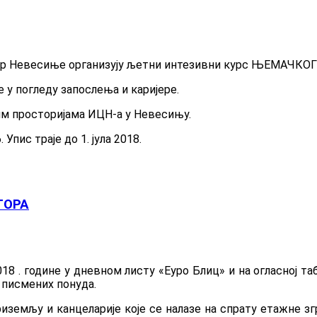
тар Невесиње организују љетни интезивни курс ЊЕМАЧКОГ
у погледу запослења и каријере.
вим просторијама ИЦН-а у Невесињу.
пис траје до 1. јула 2018.
ТОРА
2018 . године у дневном листу «Еуро Блиц» и на огласној 
 писмених понуда.
риземљу и канцеларије које се налазе на спрату етажне з