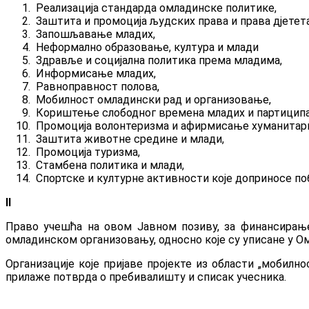
Реализација стандарда омладинске политике,
Заштита и промоција људских права и права дјетета
Запошљавање младих,
Неформално образовање, култура и млади
Здравље и социјална политика према младима,
Информисање младих,
Равноправност полова,
Мобилност омладински рад и организовање,
Кориштење слободног времена младих и партиципац
Промоција волонтеризма и афирмисање хуманитарн
Заштита животне средине и млади,
Промоција туризма,
Стамбена политика и млади,
Спортске и културне активности које доприносе п
II
Право учешћа на овом Јавном позиву, за финансирање 
омладинском организовању, односно које су уписане у О
Организације које пријаве пројекте из области „мобилн
прилаже потврда о пребивалишту и списак учесника.