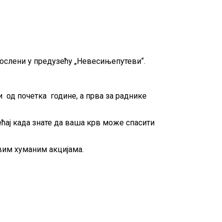
ослени у предузећу „Невесињепутеви“.
 од почетка године, а прва за раднике
ећај када знате да ваша крв може спасити
квим хуманим акцијама.