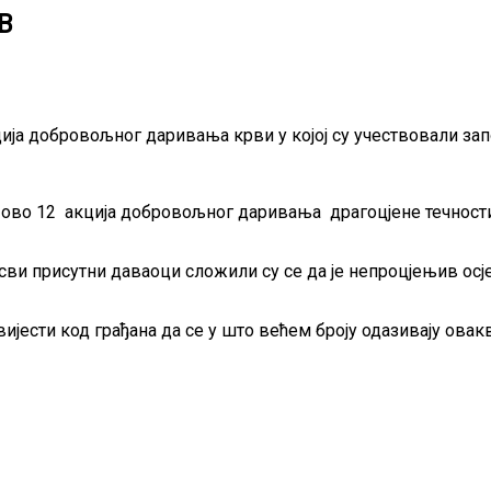
В
ја добровољног даривања крви у којој су учествовали зап
 ово 12 акција добровољног даривања драгоцјене течности
 сви присутни даваоци сложили су се да је непроцјењив осј
вијести код грађана да се у што већем броју одазивају ова