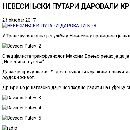
НЕВЕСИЊСКИ ПУТАРИ ДАРОВАЛИ КР
23 oktobar 2017
У Трансфузиолошкој служби у Невесињу проведена је акци
Специјалиста трансфузиолог Максим Брењо рекао је да је
„Невесиње путева“ .
Данас је прикупљено 9 доза течности која живот значи, а
људски живот.
Др Брењо је нагласио да је неопходно радити на буђењу с