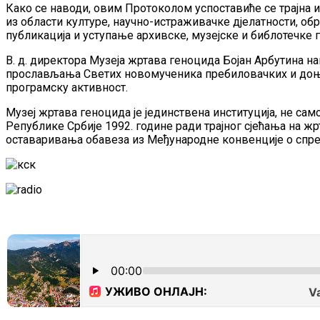
Како се наводи, овим Протоколом успоставиће се трајна и
из области културе, научно-истраживачке дјелатности, об
публикација и уступање архивске, музејске и библотечке
В. д. директора Музеја жртава геноцида Бојан Арбутина на
прослављања Светих новомученика пребиловачких и доњох
програмску активност.
Музеј жртава геноцида је јединствена институција, не сам
Републике Србије 1992. године ради трајног сјећања на 
оставаривања обавеза из Међународне конвенције о спр