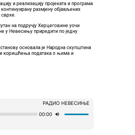
ацију и реализацију пројеката и програма
а континуирану размјену објављених
 сврхе.
сутан на подручју Херцеговине уочи
не у Невесињу приредити по једну
 установу основала је Народна скупштина
 и коришћења података о њима и