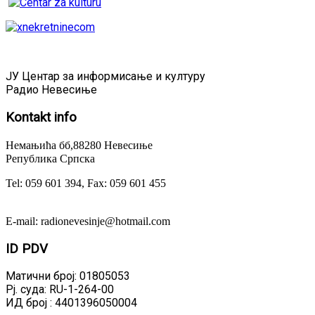
ЈУ Центар за информисање и културу
Радио Невесиње
Kontakt
info
Немањића бб,88280 Невесиње
Република Српска
Tel: 059 601 394, Fax: 059 601 455
E-mail: radionevesinje@hotmail.com
ID
PDV
Матични број: 01805053
Рј. суда: RU-1-264-00
ИД број : 4401396050004