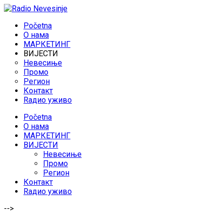
Početna
O нама
МАРКЕТИНГ
ВИЈЕСТИ
Невесиње
Промо
Регион
Контакт
Rадио уживо
Početna
O нама
МАРКЕТИНГ
ВИЈЕСТИ
Невесиње
Промо
Регион
Контакт
Rадио уживо
-->