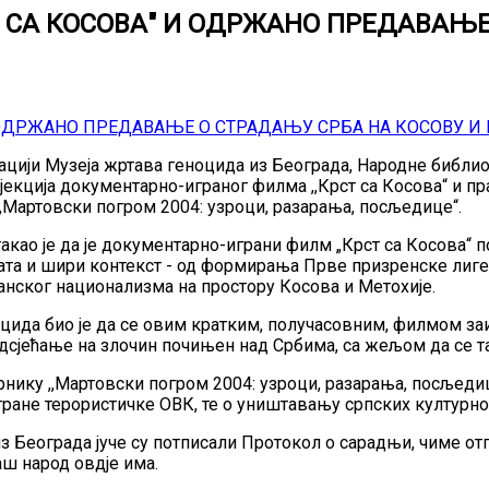
 СА КОСОВА" И ОДРЖАНО ПРЕДАВАЊЕ
изацији Музеја жртава геноцида из Београда, Народне библ
ојекција документарно-играног филма ,,Крст са Косова“ и 
,,Мартовски погром 2004: узроци, разарања, посљедице“.
такао је да је документарно-играни филм „Крст са Косова“ 
вата и шири контекст - од формирања Прве призренске лиге
банског национализма на простору Косова и Метохије.
ида био је да се овим кратким, получасовним, филмом заи
подсјећање на злочин почињен над Србима, са жељом да се 
нику ,,Мартовски погром 2004: узроци, разарања, посљеди
ране терористичке ОВК, те о уништавању српских културно
з Београда јуче су потписали Протокол о сарадњи, чиме о
аш народ овдје има.