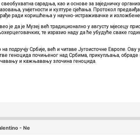
 свеобухватна сарадња, као и основе за заједничку организ
разовања, умјетности и културе сјећања. Протокол предвиђ
 грађе ради коришћења у научно-истраживачке и изложбене
вео је да је Музеј већ традиционално у августу мјесецу при
ерцеговачких, те изразио наду да ће убудуће сваке годи
о на подручју Србије, већ и читаве Југоисточне Европе. Ову
жртве геноцида почињеног над Србима, прикупљања, обраде
ечавању и кажњавању злочина геноцида.