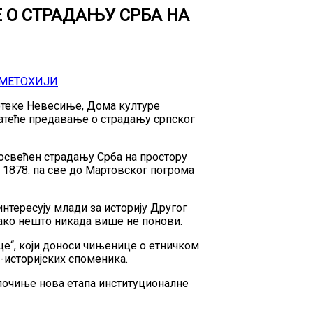
 О СТРАДАЊУ СРБА НА
иотеке Невесиње, Дома културе
пратеће предавање о страдању српског
посвећен страдању Срба на простору
 1878. па све до Мартовског погрома
нтересују млади за историју Другог
тако нешто никада више не понови.
це“, који доноси чињенице о етничком
-историјских споменика.
тпочиње нова етапа институционалне