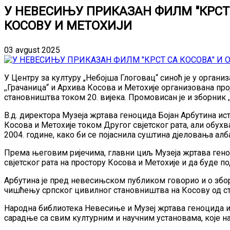
У НЕВЕСИЊУ ПРИКАЗАН ФИЛМ "КРСТ
КОСОВУ И МЕТОХИЈИ
03 avgust 2025
У Центру за културу „Небојша Глоговац“ синоћ је у орган
,,Грачаница“ и Архива Косова и Метохије организована пр
становништва током 20. вијека. Промовисан је и зборник 
В.д. директора Музеја жртава геноцида Бојан Арбутина ис
Косова и Метохије током Другог свјетског рата, али обух
2004. године, како би се појаснила суштина дјеловања ал
Према његовим ријечима, главни циљ Музеја жртава геноц
свјетског рата на простору Косова и Метохије и да буде 
Арбутина је пред невесињском публиком говорио и о збор
чишћењу српског цивилног становништва на Косову од ст
Народна библиотека Невесиње и Музеј жртава геноцида и
сарадње са свим културним и научним установама, које н