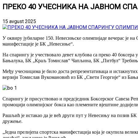
ПРЕКО 40 УЧЕСНИКА НА ЈАВНОМ СП
15 avgust 2025
У оквиру јубиларне 150. Невесињске олимпијаде вечерас је на
манифестације је БК „Невесиње“.
На спарингу је учествовало девет клубова са преко 40 боксера
Бањалука, БК „Краљ Томислав“ Чапљина, БК „Питбул“ Требиње
Међу учесницима је било доста репрезентативаца и истакнутих
верзији Томислав Вукомановић из БК „Свети Георгије“ из Бања
Спарингу је присуствовао и предсједник Боксерског Савеза Реп
промоцији олимпијског бокса као племените вјештине додијел
Рашљић је истакао да је већ други пут у Невесињу на позив БК
дружење.
„Једна прелијепа спортска манифестација која је окупила велики
догађај“, закључио је Рашљић.