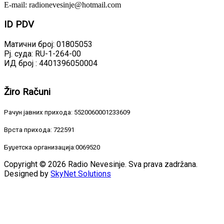
E-mail: radionevesinje@hotmail.com
ID
PDV
Матични број: 01805053
Рј. суда: RU-1-264-00
ИД број : 4401396050004
Žiro
Računi
Рачун јавних прихода: 5520060001233609
Врста прихода: 722591
Буџетска организација:0069520
Copyright © 2026 Radio Nevesinje. Sva prava zadržana.
Designed by
SkyNet Solutions