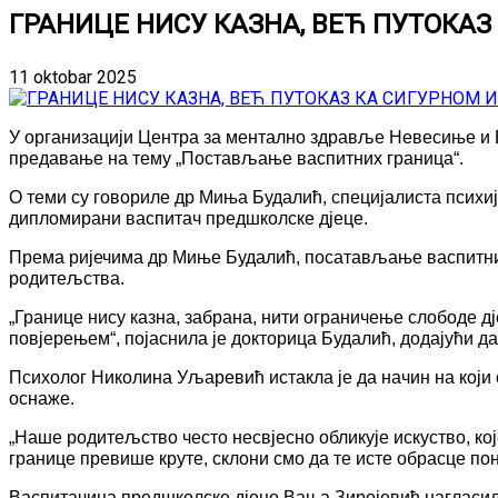
ГРАНИЦЕ НИСУ КАЗНА, ВЕЋ ПУТОКА
11 oktobar 2025
У организацији Центра за ментално здравље Невесиње и В
предавање на тему „Постављање васпитних граница“.
О теми су говориле др Миња Будалић, специјалиста психи
дипломирани васпитач предшколске дјеце.
Према ријечима др Миње Будалић, посатављање васпитних г
родитељства.
„Границе нису казна, забрана, нити ограничење слободе дје
повјерењем“, појаснила је докторица Будалић, додајући д
Психолог Николина Уљаревић истакла је да начин на који
оснаже.
„Наше родитељство често несвјесно обликује искуство, кој
границе превише круте, склони смо да те исте обрасце по
Васпитачица предшколске дјеце Вања Зиројевић нагласила 