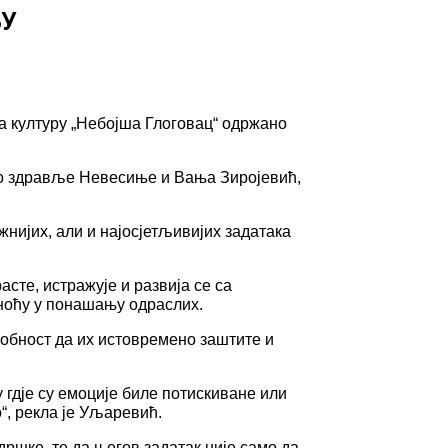
ЊУ
а културу „Небојша Глоговац“ одржано
но здравље Невесиње и Вања Зиројевић,
нијих, али и најосјетљивијих задатака
асте, истражује и развија се са
сноћу у понашању одраслих.
обност да их истовремено заштите и
 гдје су емоције биле потискиване или
“, рекла је Уљаревић.
ршке, те да његов задатак није само да