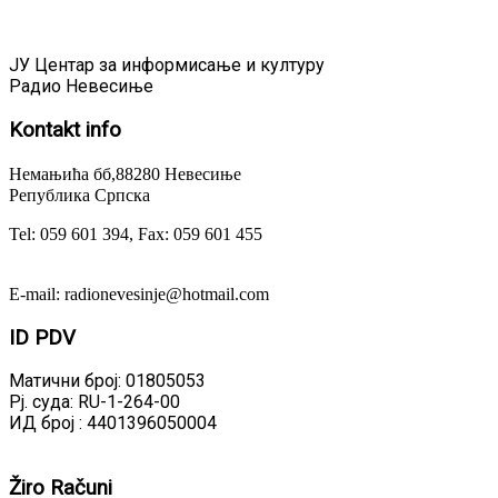
ЈУ Центар за информисање и културу
Радио Невесиње
Kontakt
info
Немањића бб,88280 Невесиње
Република Српска
Tel: 059 601 394, Fax: 059 601 455
E-mail: radionevesinje@hotmail.com
ID
PDV
Матични број: 01805053
Рј. суда: RU-1-264-00
ИД број : 4401396050004
Žiro
Računi