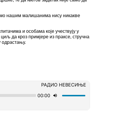
вљамо нашим малишанима нису никакве
итачима и особама које учествују у
циљ да кроз примјере из праксе, стручна
у одрастању.