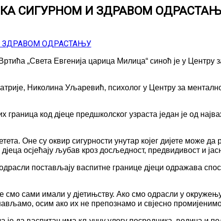
З КА СИГУРНОМ И ЗДРАВОМ ОДРАСТА
ртића „Света Евгенија царица Милица“ синоћ је у Центру з
јатрије, Николина Уљаревић, психолог у Центру за ментал
раница код дјеце предшколског узраста један је од најваж
тета. Оне су оквир сигурности унутар којег дијете може да р
а дјеца осјећају љубав кроз досљедност, предвидивост и ја
 одрасли постављају васпитне границе дјеци одражава спос
е смо сами имали у дјетињству. Ако смо одрасли у окружењу
нављамо, осим ако их не препознамо и свјесно промијенимо
је да васпитач има кључну улогу посредника, водича и под