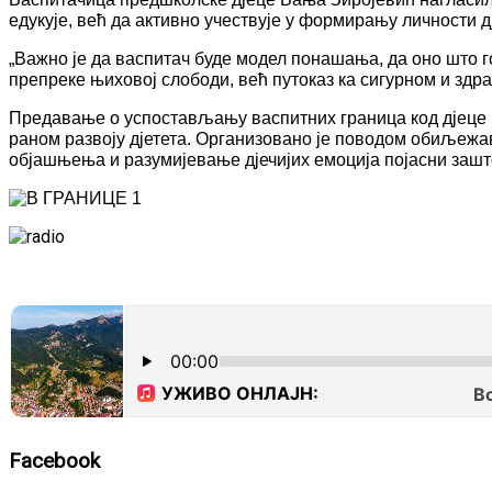
едукује, већ да активно учествује у формирању личности дј
„Важно је да васпитач буде модел понашања, да оно што 
препреке њиховој слободи, већ путоказ ка сигурном и здр
Предавање о успостављању васпитних граница код дјеце п
раном развоју дјетета. Организовано је поводом обиљежа
објашњења и разумијевање дјечијих емоција појасни зашт
Facebook