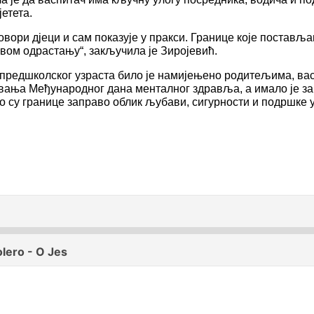
етета.
говори дјеци и сам показује у пракси. Границе које поста
авом одрастању“, закључила је Зиројевић.
редшколског узраста било је намијењено родитељима, васп
вања Међународног дана менталног здравља, а имало је за 
о су границе заправо облик љубави, сигурности и подршке 