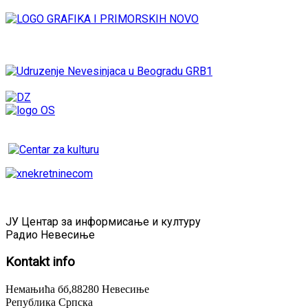
ЈУ Центар за информисање и културу
Радио Невесиње
Kontakt
info
Немањића бб,88280 Невесиње
Република Српска