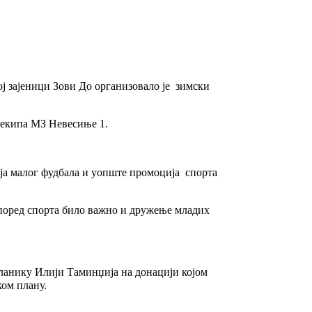
ој зајеници Зови До организовало је зимски
а екипа МЗ Невесиње 1.
ија малог фудбала и уопште промоција спорта
е поред спорта било важно и дружење младих
ланику Илији Таминџија на донацији којом
ком плану.