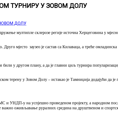
М ТУРНИРУ У ЗОВОМ ДОЛУ
Удружење мултипле склерозе регије источна Херцеговина у мјесн
. Друго мјесто заузео је састав са Килаваца, а треће омладинск
и били у другом плану, а да је главни циљ турнира популаризац
ском терену у Зовом Долу – истакао је Тамниџија додајући да ј
МС и УНДП-у на успјешно проведеном пројекту, а народном пос
а је важно оживљавање руралних средина на друштвеном и спортс