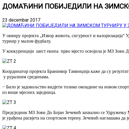
ДОМАЋИНИ ПОБИЈЕДИЛИ НА ЗИМСКО
23 decembar 2017
У оквиру пројекта „Извор живота, сигурност и валоризација“ 
турнир у малом фудбалу.
У конкуренцији шест екипа прво мјесто освојила је МЗ Зови До
Координатор пројекта Бранимир Таминџија каже да су резултат
у руралним срединама.
− Било је задовољство видјети толико омладине на новом спорт
из више мјесних заједница.
Предсједник МЗ Зови До Бојан Зечевић захвалио се Удружењу 
је урађена расвјета на спортском терену. Зечевић наглашава д