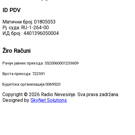
ID
PDV
Матични број: 01805053
Рј. суда: RU-1-264-00
ИД број : 4401396050004
Žiro
Računi
Рачун јавних прихода: 5520060001233609
Врста прихода: 722591
Буџетска организација:0069520
Copyright © 2026 Radio Nevesinje. Sva prava zadržana.
Designed by
SkyNet Solutions