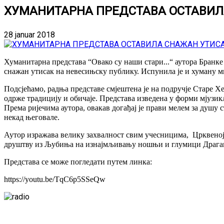
ХУМАНИТАРНА ПРЕДСТАВА ОСТАВИЛ
28 januar 2018
Хуманитарна представа “Овако су наши стари...“ аутора Бранке
снажан утисак на невесињску публику. Испунила је и хуману м
Подсјећамо, радња представе смјештена је на подручје Старе Хе
одрже традицију и обичаје. Представа изведена у форми мјузик
Према ријечима аутора, овакав догађај је прави мелем за душу
некад његовале.
Аутор изражава велику захвалност свим учесницима, Црквено
друштву из Љубиња на изнајмљивању ношњи и глумици Драгани
Представа се може погледати путем линка:
https://youtu.be/TqC6p5SSeQw