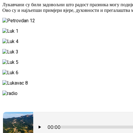
Лукавчани су били задовољни што радост празника могу подије
Ово су и најљепши примјери вјере, духовности и прегалаштва 