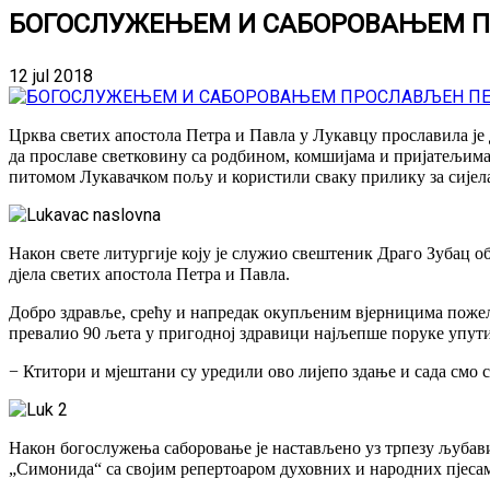
БОГОСЛУЖЕЊЕМ И САБОРОВАЊЕМ П
12 jul 2018
Црква светих апостола Петра и Павла у Лукавцу прославила је
да прославе светковину са родбином, комшијама и пријатељима. 
питомом Лукавачком пољу и користили сваку прилику за сијела
Након свете литургије коју је служио свештеник Драго Зубац оба
дјела светих апостола Петра и Павла.
Добро здравље, срећу и напредак окупљеним вјерницима пожели
превалио 90 љета у пригодној здравици најљепше поруке упути
− Ктитори и мјештани су уредили ово лијепо здање и сада смо с
Након богослужења саборовање је настављено уз трпезу љубави,
„Симонида“ са својим репертоаром духовних и народних пјеса