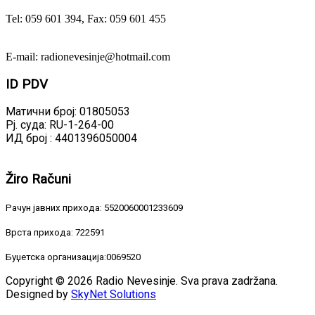
Tel: 059 601 394, Fax: 059 601 455
E-mail: radionevesinje@hotmail.com
ID
PDV
Матични број: 01805053
Рј. суда: RU-1-264-00
ИД број : 4401396050004
Žiro
Računi
Рачун јавних прихода: 5520060001233609
Врста прихода: 722591
Буџетска организација:0069520
Copyright © 2026 Radio Nevesinje. Sva prava zadržana.
Designed by
SkyNet Solutions