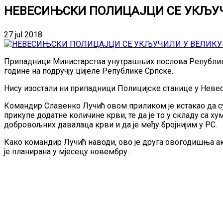
НЕВЕСИЊСКИ ПОЛИЦАЈЦИ СЕ УКЉУЧ
27 jul 2018
Припадници Министарства унутрашњих послова Републике С
године на подручју цијеле Републике Српске.
Нису изостали ни припадници Полицијске станице у Невес
Командир Славенко Лучић овом приликом је истакао да су
прикупе додатне количине крви, те да је то у складу са 
добровољних давалаца крви и да је међу бројнијим у РС.
Како командир Лучић наводи, ово је друга овогодишња а
је планирана у мјесецу новембру.