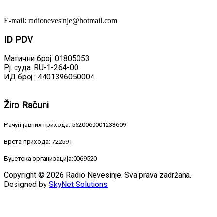
E-mail: radionevesinje@hotmail.com
ID
PDV
Матични број: 01805053
Рј. суда: RU-1-264-00
ИД број : 4401396050004
Žiro
Računi
Рачун јавних прихода: 5520060001233609
Врста прихода: 722591
Буџетска организација:0069520
Copyright © 2026 Radio Nevesinje. Sva prava zadržana.
Designed by
SkyNet Solutions