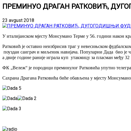
ПРЕМИНУО ДРАГАН РАТКОВИЋ, ДУГ
23 avgust 2018
У италијанском мјесту Монсумано Терме у 56. години након кр
Ратковић је оставио неизбрисив траг у невесињском фудбалском 
поуздан саиграч и миљеник навијача. Популарни Дада био је ч
а двије године раније играла куп утакмицу за пласман међу 32 
ФК „Вележ“ је породици преминулог Ратковића упутио телеграм
Сахрана Драгана Ратковића биће обављена у мјесту Монсумано Т