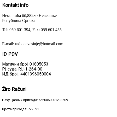
Kontakt
info
Немањића бб,88280 Невесиње
Република Српска
Tel: 059 601 394, Fax: 059 601 455
E-mail: radionevesinje@hotmail.com
ID
PDV
Матични број: 01805053
Рј. суда: RU-1-264-00
ИД број : 4401396050004
Žiro
Računi
Рачун јавних прихода: 5520060001233609
Врста прихода: 722591