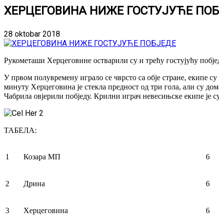
ХЕРЦЕГОВИНА НИЖЕ ГОСТУЈУЋЕ ПО
28 oktobar 2018
Рукометаши Херцеговине остварили су и трећу гостујућу побјед
У првом полувремену играло се чврсто са обје стране, екипе су 
минуту Херцеговина је стекла предност од три гола, али су д
Чабрила овјерили побједу. Крилни играч невесињске екипе је су
ТАБЕЛА:
1
Козара МП
6
2
Дрина
6
3
Херцеговина
6