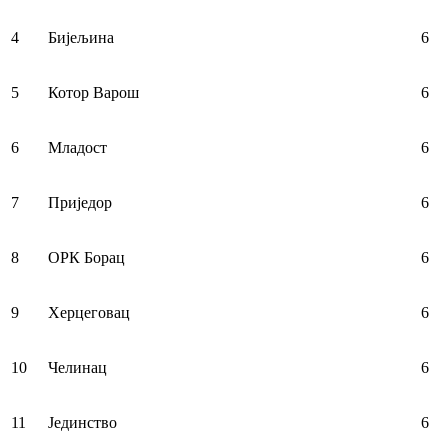
4
Бијељина
6
5
Котор Варош
6
6
Младост
6
7
Приједор
6
8
ОРК Борац
6
9
Херцеговац
6
10
Челинац
6
11
Јединство
6