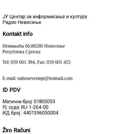
ЈУ Центар за информисање и културу
Радио Невесиње
Kontakt
info
Немањића бб,88280 Невесиње
Република Српска
Tel: 059 601 394, Fax: 059 601 455
E-mail: radionevesinje@hotmail.com
ID
PDV
Матични број: 01805053
Рј. суда: RU-1-264-00
ИД број : 4401396050004
Žiro
Računi