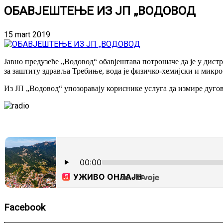
ОБАВЈЕШТЕЊЕ ИЗ ЈП „ВОДОВОД
15 mart 2019
Јавно предузеће „Водовод“ обавјештава потрошаче да је у дис
за заштиту здравља Требиње, вода је физичко-хемијски и микр
Из ЈП „Водовод“ упозоравају кориснике услуга да измире дуго
Facebook