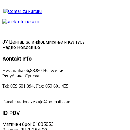
ЈУ Центар за информисање и културу
Радио Невесиње
Kontakt
info
Немањића бб,88280 Невесиње
Република Српска
Tel: 059 601 394, Fax: 059 601 455
E-mail: radionevesinje@hotmail.com
ID
PDV
Матични број: 01805053
Рј. суда: RU-1-264-00