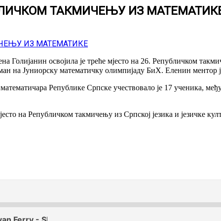
БЛИЧКОМ ТАКМИЧЕЊУ ИЗ МАТЕМАТИК
 Голијанин освојила је треће мјесто на 26. Републичком такмич
сман на Јуниорску математичку олимпијаду БиХ. Еленин ментор 
атематичара Републике Српске учествовало је 17 ученика, међу 
јесто на Републичком такмичењу из Српској језика и језичке кул