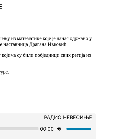
Е
ењу из математике које је данас одржано у
је наставница Драгана Ивковић.
којима су били побједници свих регија из
туре.