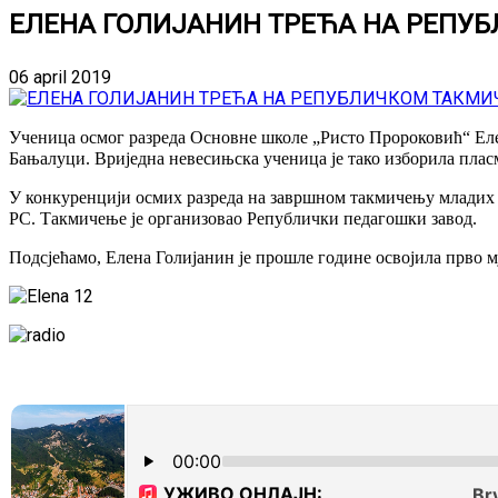
ЕЛЕНА ГОЛИЈАНИН ТРЕЋА НА РЕПУ
06 april 2019
Ученица осмог разреда Основне школе „Ристо Пророковић“ Елена
Бањалуци. Вриједна невесињска ученица је тако изборила пла
У конкуренцији осмих разреда на завршном такмичењу младих м
РС. Такмичење је организовао Републички педагошки завод.
Подсјећамо, Елена Голијанин је прошле године освојила прво м