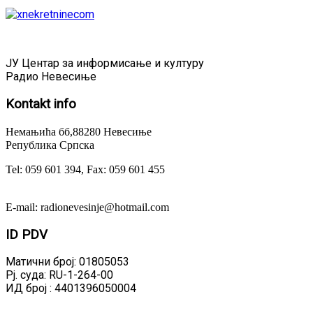
ЈУ Центар за информисање и културу
Радио Невесиње
Kontakt
info
Немањића бб,88280 Невесиње
Република Српска
Tel: 059 601 394, Fax: 059 601 455
E-mail: radionevesinje@hotmail.com
ID
PDV
Матични број: 01805053
Рј. суда: RU-1-264-00
ИД број : 4401396050004