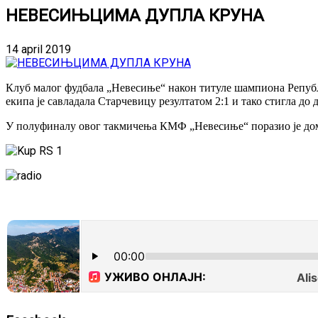
НЕВЕСИЊЦИМА ДУПЛА КРУНА
14 april 2019
Клуб малог фудбала „Невесиње“ након титуле шампиона Републи
екипа је савладала Старчевицу резултатом 2:1 и тако стигла до 
У полуфиналу овог такмичења КМФ „Невесиње“ поразио је дом