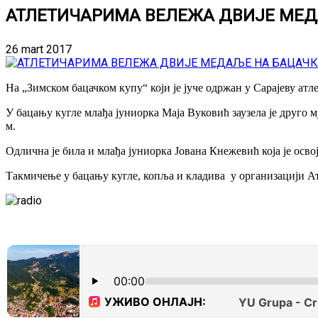
АТЛЕТИЧАРИМА ВЕЛЕЖА ДВИЈЕ МЕД
26 mart 2017
На „Зимском бацачком купу“ који је јуче одржан у Сарајеву атл
У бацању кугле млађа јуниорка Маја Вуковић заузела је друго м
м.
Одлична је била и млађа јуниорка Јована Кнежевић која је освој
Такмичење у бацању кугле, копља и кладива у организацији Ат