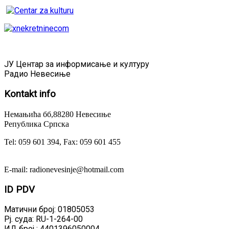
ЈУ Центар за информисање и културу
Радио Невесиње
Kontakt
info
Немањића бб,88280 Невесиње
Република Српска
Tel: 059 601 394, Fax: 059 601 455
E-mail: radionevesinje@hotmail.com
ID
PDV
Матични број: 01805053
Рј. суда: RU-1-264-00
ИД број : 4401396050004