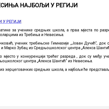
ЕСИЊА НАЈБОЉИ У РЕГИЈИ
ике за ученике средњих школа, а прва мјеста по разред
коларцима из Требиња и Невесиња.
чковић, ученик требињске Гимназије „Јован Дучић“, док 
 и Марко Зубац из Средњошколског центра „Алекса Шантић
рво мјесто у конкуренцији трећег разреда , док су међу 
њошколског центра „Алекса Шантић“ из Невесиња.
из херцеговачких средњих школа, а најбољи ће представљ