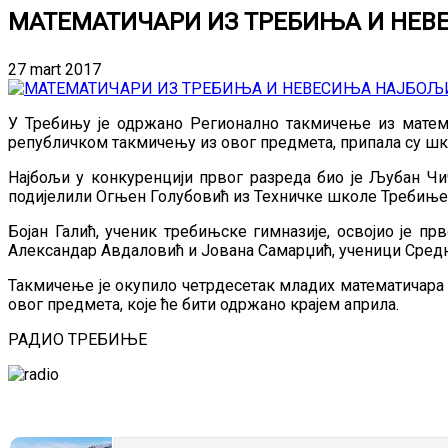
МАТЕМАТИЧАРИ ИЗ ТРЕБИЊА И НЕВ
27 mart 2017
У Требињу је одржано Регионално такмичење из математ
републичком такмичењу из овог предмета, припала су ш
Најбољи у конкуренцији првог разреда био је Љубан Чи
подијелили Огњен Голубовић из Техничке школе Требиње
Бојан Галић, ученик требињске гимназије, освојио је п
Александар Авдаловић и Јована Самарџић, ученици Сред
Такмичење је окупило четрдесетак младих математичара 
овог предмета, које ће бити одржано крајем априла.
РАДИО ТРЕБИЊЕ