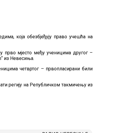
има, која обезбјеђују право учешћа на
су прво мјесто међу ученицима другог –
“ из Невесиња.
ученицима четвртог – првопласирани били
ати регију на Републичком такмичењу из