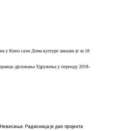
 у Кино сали Дома културе заказан је за 18
е правци дјеловања Удружења у периоду 2018-
Невесиње. Радионица је дио пројекта