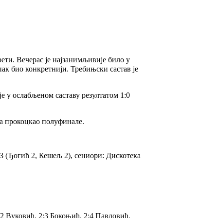
ти. Вечерас је најзанимљивије било у
к био конкретнији. Требињски састав је
е у ослабљеном саставу резултатом 1:0
ма прокоцкао полуфинале.
3 (Ђогић 2, Кешељ 2), сениори: Дискотека
:2 Вуковић, 2:3 Бокоњић, 2:4 Павловић.