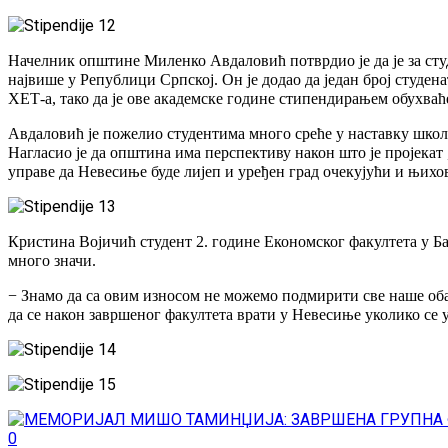
Начелник општине Миленко Авдаловић потврдио је да је за сту
највише у Републици Српској. Он је додао да један број студе
ХЕТ-а, тако да је ове академске године стипендирањем обухваћ
Авдаловић је пожелио студентима много среће у наставку школ
Нагласио је да општина има перспективу након што је пројека
управе да Невесиње буде лијеп и уређен град очекујући и њихо
Кристина Војичић студент 2. године Економског факултета у Б
много значи.
− Знамо да са овим износом не можемо подмирити све наше обав
да се након завршеног факултета врати у Невесиње уколико се 
0