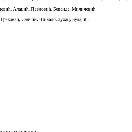
евић, Алаџић, Павловић, Беванда, Миличевић.
Граховац, Салчин, Шикало, Зубац, Булајић.