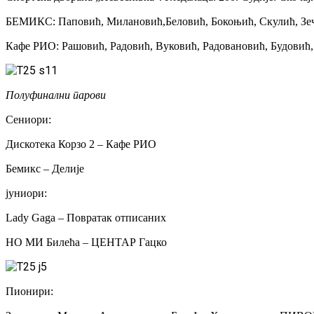
БЕМИКС: Паповић, Милановић,Беловић, Бокоњић, Скулић, Зеч
Кафе РИО: Рашовић, Радовић, Вуковић, Радовановић, Будовић, 
Полуфинални парови
Сениори:
Дискотека Корзо 2 – Кафе РИО
Бемикс – Делије
јуниори:
Lady Gaga – Повратак отписаних
НО МИ Билећа – ЦЕНТАР Гацко
Пионири: