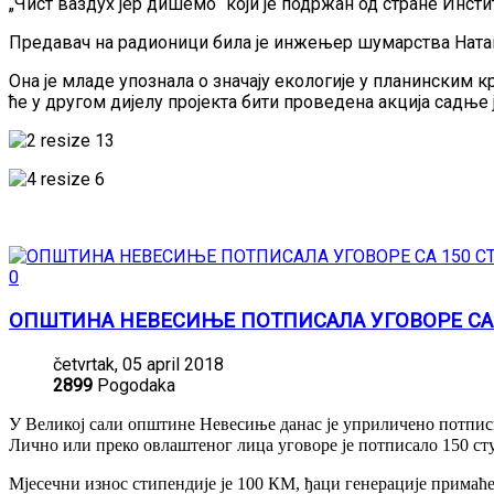
„Чист ваздух јер дишемо“ који је подржан од стране Инсти
Предавач на радионици била је инжењер шумарства Ната
Она је младе упознала о значају екологије у планинским
ће у другом дијелу пројекта бити проведена акција садње
0
ОПШТИНА НЕВЕСИЊЕ ПОТПИСАЛА УГОВОРЕ СА
četvrtak, 05 april 2018
2899
Pogodaka
У Великој сали општине Невесиње данас је уприличено потписив
Лично или преко овлаштеног лица уговоре је потписало 150 сту
Мјесечни износ стипендије је 100 КМ, ђаци генерације примаћ