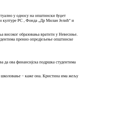
нтуално у односу на општински буџет
 и културе РС , Фонда „Др Милан Јелић“ и
ања високог образовања вратити у Невесиње.
студентима пренио опредјељење општинске
ва да ова финансијска подршка студентима
ље школовање − каже она. Кристина има жељу