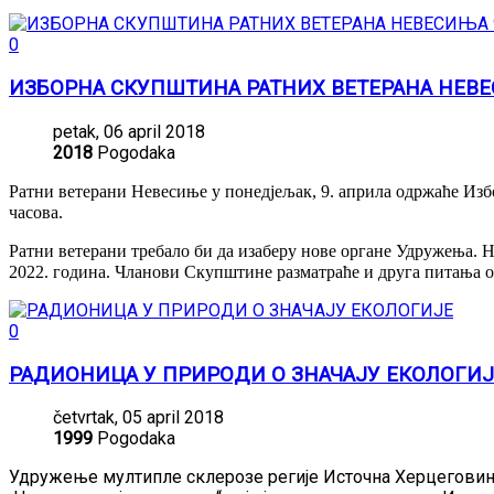
0
ИЗБОРНА СКУПШТИНА РАТНИХ ВЕТЕРАНА НЕВЕ
petak, 06 april 2018
2018
Pogodaka
Ратни ветерани Невесиње у понедјељак, 9. априла одржаће Избо
часова.
Ратни ветерани требало би да изаберу нове органе Удружења. Н
2022. година. Чланови Скупштине разматраће и друга питања од
0
РАДИОНИЦА У ПРИРОДИ О ЗНАЧАЈУ ЕКОЛОГИЈ
četvrtak, 05 april 2018
1999
Pogodaka
Удружење мултипле склерозе регије Источна Херцеговина