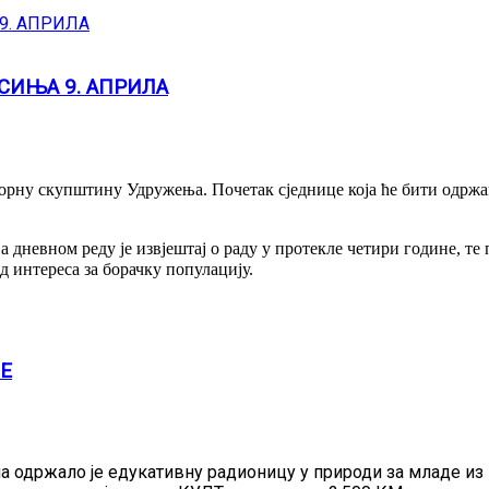
СИЊА 9. АПРИЛА
рну скупштину Удружења. Почетак сједнице која ће бити одржана
а дневном реду је извјештај о раду у протекле четири године, т
 интереса за борачку популацију.
Е
 одржало је едукативну радионицу у природи за младе из 