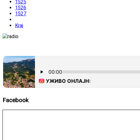
1525
1526
1527
Kraj
Facebook