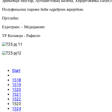
Зрињевци Мостар, Аутошестовац Билећа, Херцеговачка ПИ
Полуфинални парови биће одређени жријебом.
Пјетлићи:
Еуротранс – Медијакомп
ТР Килавци - Рафаело
Start
1518
1519
1520
1521
1522
1523
1524