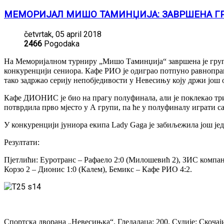
МЕМОРИЈАЛ МИШО ТАМИНЏИЈА: ЗАВРШЕНА Г
četvrtak, 05 april 2018
2466
Pogodaka
На Меморијалном турниру „Мишо Таминџија“ завршена је групна
конкуренцији сениора. Кафе РИО је одиграо потпуно равнопра
тако задржао серију непобједивости у Невесињу коју држи још о
Кафе ДИОНИС је био на прагу полуфинала, али је поклекао три 
потврдила прво мјесто у А групи, па ће у полуфиналу играти 
У конкуренцији јуниора екипа Lady Gaga је забиљежила још јед
Резултати:
Пјетлићи: Еуротранс – Рафаело 2:0 (Милошевић 2), ЗИС компани
Корзо 2 – Дионис 1:0 (Калем), Бемикс – Кафе РИО 4:2.
Спортска дворана „Невесињка“. Гледалаца: 200. Судије: Скочаји