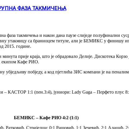
РУПНА ФАЗА ТАКМИЧЕЊА
 фаза такмичења и након дана паузе слиједе полуфинални сусре
вну утакмицу са браниоцем титуле, али је БЕМИКС у финишу ипа
д 2015. године.
минута прије краја, што је обрадовало Делије. Дискотека Корзо ј
са екипом Кафе РИО.
ну убједљиву побједу, а код пјетлића ЗИС компани је на пенали
 – КАСТОР 1:1 (пен.3:4), јуниори: Lady Gaga – Перфето плус 8:
БЕМИКС – Кафе РИО 4:2 (1:1)
ћ, Ратковић. Стријелци: 0:1 Рашовић, 1:1 Зечевић, 2:1 Алаџић, 2