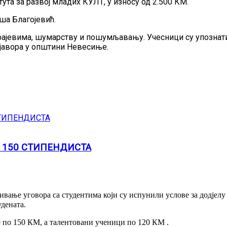
тута за развој младих КУЛТ, у износу од 2.500 КМ.
ша Благојевић.
 крајевима, шумарству и пошумљавању. Учесници су упозна
 јавора у општини Невесиње.
 150 СТИПЕНДИСТА
ање уговора са студентима који су испунили услове за додјелу 
дената.
е по 150 КМ, а талентовани ученици по 120 КМ .