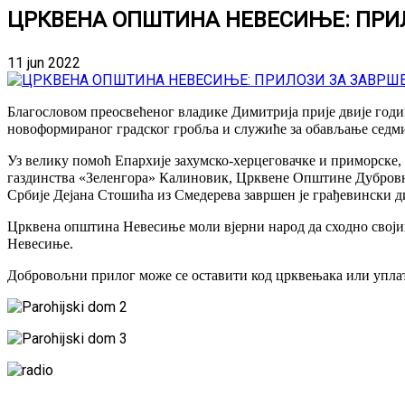
ЦРКВЕНА ОПШТИНА НЕВЕСИЊЕ: ПРИ
11 jun 2022
Благословом преосвећеног владике Димитрија прије двије годин
новоформираног градског гробља и служиће за обављање седми
Уз велику помоћ Епархије захумско-херцеговачке и приморск
газдинства «Зеленгора» Калиновик, Црквене Општине Дубровн
Србије Дејана Стошића из Смедерева завршен је грађевински д
Црквена општина Невесиње моли вјерни народ да сходно својим
Невесиње.
Добровољни прилог може се оставити код црквењака или упла