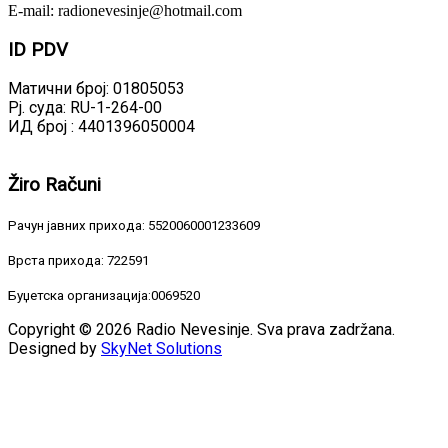
E-mail: radionevesinje@hotmail.com
ID
PDV
Матични број: 01805053
Рј. суда: RU-1-264-00
ИД број : 4401396050004
Žiro
Računi
Рачун јавних прихода: 5520060001233609
Врста прихода: 722591
Буџетска организација:0069520
Copyright © 2026 Radio Nevesinje. Sva prava zadržana.
Designed by
SkyNet Solutions