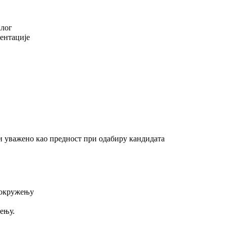
алог
ентације
и уважено као предност при одабиру кандидата
 окружењу
ењу.