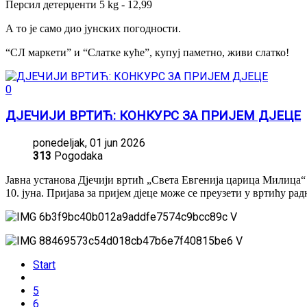
Персил детерџенти 5 kg - 12,99
А то је само дио јунских погодности.
“СЛ маркети” и “Слатке куће”, купуј паметно, живи слатко!
0
ДЈЕЧИЈИ ВРТИЋ: КОНКУРС ЗА ПРИЈЕМ ДЈЕЦЕ
ponedeljak, 01 jun 2026
313
Pogodaka
Јавна установа Дјечији вртић „Света Евгенија царица Милица“ р
10. јуна. Пријава за пријем дјеце може се преузети у вртићу ра
Start
5
6