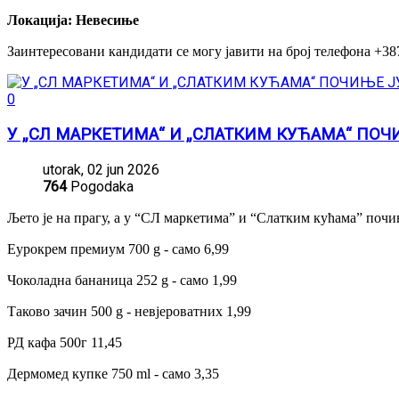
Локација: Невесиње
Заинтересовани кандидати се могу јавити на број телефона +387 
0
У „СЛ МАРКЕТИМА“ И „СЛАТКИМ КУЋАМА“ ПО
utorak, 02 jun 2026
764
Pogodaka
Љето је на прагу, а у “СЛ маркетима” и “Слатким кућама” почињ
Еурокрем премиум 700 g - само 6,99
Чоколадна бананица 252 g - само 1,99
Таково зачин 500 g - невјероватних 1,99
РД кафа 500г 11,45
Дермомед купке 750 ml - само 3,35