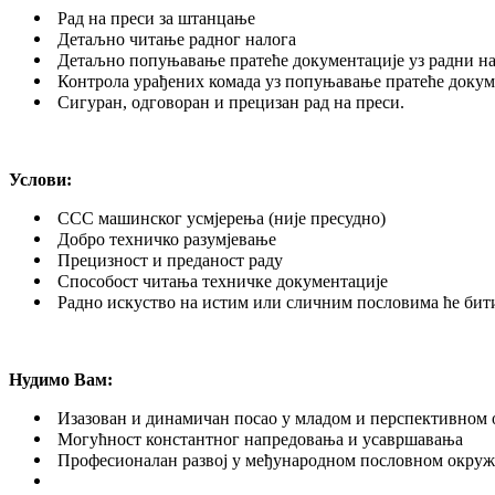
Рад на преси за штанцање
Детаљно читање радног налога
Детаљно попуњавање прaтеће документације уз радни н
Контрола урађених комада уз попуњавање пратеће докум
Сигуран, одговоран и прецизан рад на преси.
Услови:
ССС машинског усмјерења (није пресудно)
Добро техничко разумјевање
Прецизност и преданост раду
Способост читања техничке документације
Радно искуство на истим или сличним пословима ће бит
Нудимо Вам:
Изазован и динамичан посао у младом и перспективном
Могућност константног напредовања и усавршавања
Професионалан развој у међународном пословном окруж