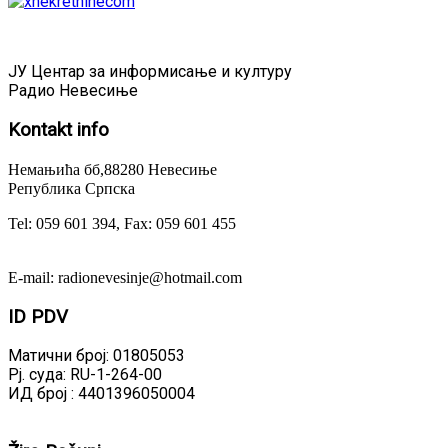
ЈУ Центар за информисање и културу
Радио Невесиње
Kontakt
info
Немањића бб,88280 Невесиње
Република Српска
Tel: 059 601 394, Fax: 059 601 455
E-mail: radionevesinje@hotmail.com
ID
PDV
Матични број: 01805053
Рј. суда: RU-1-264-00
ИД број : 4401396050004