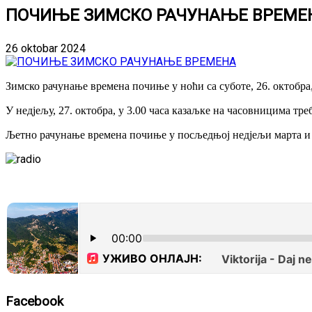
ПОЧИЊЕ ЗИМСКО РАЧУНАЊЕ ВРЕМЕ
26 oktobar 2024
Зимско рачунање времена почиње у ноћи са суботе, 26. октобра,
У недјељу, 27. октобра, у 3.00 часа казаљке на часовницима тре
Љетно рачунање времена почиње у посљедњој недјељи марта и 
Facebook