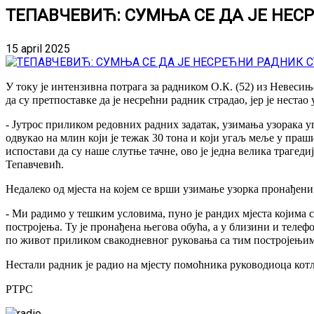
ТЕПАВЧЕВИЋ: СУМЊА СЕ ДА ЈЕ НЕ
15 april 2025
У току је интензивна потрага за радником О.К. (52) из Невеси
да су претпоставке да је несрећни радник страдао, јер је нест
- Јутрос приликом редовних радних задатак, узимања узорака уг
одвукао на млин који је тежак 30 тона и који угаљ меље у праш
испостави да су наше слутње тачне, ово је једна велика трагедиј
Тепавчевић.
Недалеко од мјеста на којем се врши узимање узорка пронађени
- Ми радимо у тешким условима, пуно је рандих мјеста којима с
постројења. Ту је пронађена његова обућа, а у близини и телеф
по живот приликом свакодневног руковања са тим постројењима
Нестали радник је радио на мјесту помоћника руководиоца котло
РТРС