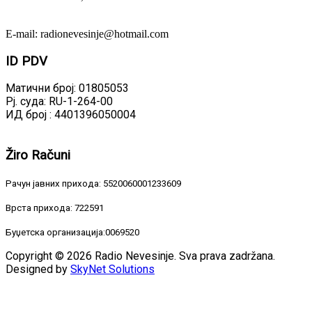
E-mail: radionevesinje@hotmail.com
ID
PDV
Матични број: 01805053
Рј. суда: RU-1-264-00
ИД број : 4401396050004
Žiro
Računi
Рачун јавних прихода: 5520060001233609
Врста прихода: 722591
Буџетска организација:0069520
Copyright © 2026 Radio Nevesinje. Sva prava zadržana.
Designed by
SkyNet Solutions