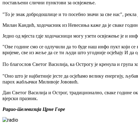
постављени слични пунктови за освјежење.
"То је знак добродошлице и то посебно значи за све нас", рекла
Милан Кандић, ходочасник из Невесиња каже да је сваке године 
Једно од мјеста гдје ходочасници могу узети освјежење је и и
"Ове године смо се одлучили да то буде наш инфо пукт који се 
вријеме, све из жеље да се ти људи што угодније осјећају И д
По благослов Светог Василија, ка Острогу је кренула и група 
"Оно што је најбитније јесте да осјећамо велику енергију, љуба
парох жабљачки Миливоје Јововић.
Дан Светог Василија и Острог, традиционално, сваке године оку
вјерски празник.
Радио-телевизија Црне Горе