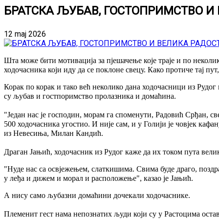
БРАТСКА ЉУБАВ, ГОСТОПРИМСТВО И 
12 maj 2026
Шта може бити мотивација за пјешачење које траје и по неколик
ходочасника који иду да се поклоне свецу. Како протиче тај пу
Корак по корак и тако већ неколико дана ходочасници из Рудог
су љубав и гостпоримство пролазника и домаћина.
"Један нас је господин, морам га споменути, Радовић Срђан, све
500 ходочасника угостио. И није сам, и у Голији је човјек кафа
из Невесиња, Милан Кандић.
Драган Јањић, ходочасник из Рудог каже да их током пута велики
"Нуде нас са освјежењем, слаткишима. Свима буде драго, поздрав
у леђа и дижем и морал и расположење", казао је Јањић.
А нису само љубазни домаћини дочекали ходочаснике.
Племенит гест нама непознатих људи који су у Растоцима остав