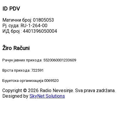
ID
PDV
Матични број: 01805053
Рј. суда: RU-1-264-00
ИД број : 4401396050004
Žiro
Računi
Рачун јавних прихода: 5520060001233609
Врста прихода: 722591
Буџетска организација:0069520
Copyright © 2026 Radio Nevesinje. Sva prava zadržana.
Designed by
SkyNet Solutions