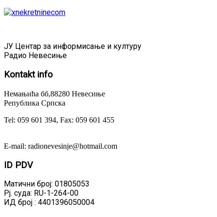
ЈУ Центар за информисање и културу
Радио Невесиње
Kontakt
info
Немањића бб,88280 Невесиње
Република Српска
Tel: 059 601 394, Fax: 059 601 455
E-mail: radionevesinje@hotmail.com
ID
PDV
Матични број: 01805053
Рј. суда: RU-1-264-00
ИД број : 4401396050004