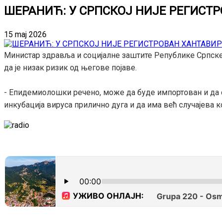
ШЕРАНИЋ: У СРПСКОЈ НИЈЕ РЕГИСТ
15 maj 2026
Министар здравља и социјалне заштите Републике Српске А
да је низак ризик од његове појаве.
- Епидемиолошки речено, може да буде импортован и да се 
инкубација вируса прилично дуга и да има већ случајева к