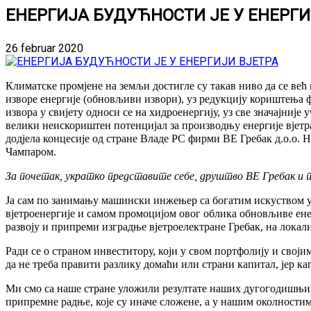
ЕНЕРГИЈА БУДУЋНОСТИ ЈЕ У ЕНЕРГИ
26 februar 2020
Климатске промјене на земљи достигле су такав ниво да се ве
изворе енергије (обновљиви извори), уз редукцију кориштења 
извора у свијету односи се на хидроенергију, уз све значајниј
велики неискориштен потенцијал за производњу енергије вјетра
додјела концесије од стране Владе РС фирми ВЕ Гребак д.о.о.
Чампаром.
За почетак, укратко представите себе, друштво ВЕ Гребак и 
Ја сам по занимању машински инжењер са богатим искуством у
вјетроенергије и самом промоцијом овог облика обновљиве ене
развоју и припреми изградње вјетроелектране Гребак, на лока
Ради се о страном инвеститору, који у свом портфолију и својим
да не треба правити разлику домаћи или страни капитал, јер капи
Ми смо са наше стране уложили резултате наших дугогодишњих
припремне радње, које су иначе сложене, а у нашим околностим