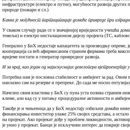
инфраструктуре (електро и путне), могућности развоја других 
природе (пожари и сл.)
Каква је могућност партиципације домаће привреде при изград
У сваком случају ради се о значајнијој вриједности учешћа дом
темељи) и електро инсталационом дијелу пројекта (ТС, кабловс
Генерално у БиХ недостаје капацитета за производњу опреме, ј
кооперација са већ афирмисаним страним фирмама треба максима
вријеме постати и генератор привредног развоја.
И за крај, као један од најискуснијих девелопера вјетроенерги
Потребна нам је пословна стабилност и амбијент за рад. Овим п
наилазио сам на резерве и препреке. До сада ме носио ентузија
Начелно свим властима у БиХ су пуна уста позива страним инве
климе, али кад су у питању процедуралне активности и амбијент
Такође је и чињеница да у БиХ недостају озбиљни домаћи инвест
финансирања инвеститор улаже 25% својих средстава, а остало 
на пројекат. Ако пројекат дође у проблем ликвидности, активир
је унио у пројекат. Банци је искључиви интерес да покрије свој