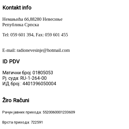
Kontakt
info
Немањића бб,88280 Невесиње
Република Српска
Tel: 059 601 394, Fax: 059 601 455
E-mail: radionevesinje@hotmail.com
ID
PDV
Матични број: 01805053
Рј. суда: RU-1-264-00
ИД број : 4401396050004
Žiro
Računi
Рачун јавних прихода: 5520060001233609
Врста прихода: 722591