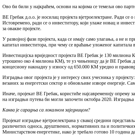
Ово би били у најкраћем, основи на којима се темељи ово партн
ВЕ Гребак д.о.о. је носилац пројекта вјетроелектране. Ради се 
Истовремено, ради се о инвеститору, који улаже новац и инвест
за овакве пројекте.
У развојној фази пројекта, када се имају само улагања, а не и п
капитал инвеститора, при чему се враћање уложеног капитала 
Инвестицијска вриједност пројекта ВЕ Гребак је 130 милиона К
утрошено око 4 милиона КМ), те уз чињеницу да је ВЕ Гребак д
концесиону накнадну у износу од 650.000 КМ уредно и правов
Изградња овог пројекта је у интересу свих учесника у пројекту
везаних за енергетски сектор и обновљиве изворе енергије. Са
Иначе, пројекат ВЕ Гребак, користиће најсавременију опрему за
на изградњи путева би могли започети октобра 2020. Изградња 
Каква је сарадња са локалном заједницом?
Пројекат изградње вјетроелектрана у свакој средини представљ
различитих односа, друштвених, нормативних па и политичких.
Министарством енергетике, иако је требало готово 10 година д