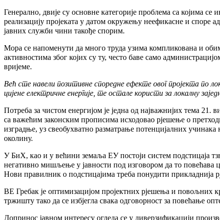
Генерално, двије су основне категорије проблема са којима се 
реализацију пројеката у датом окружењу неефикасне и споре ад
јавних служби чини такође спорим.
Мора се напоменути да много труда узима компликована и обим
активностима због којих су ту, често баве само администрацијо
вријеме.
Већ сте навели позитивне споредне ефекте овог пројекта по ло
цијене електричне енергије, те остале користи за локалну зајед
Потреба за чистом енергијом је једна од најважнијих тема 21. в
са важећим законским прописима исходовао рјешење о претходној
изградње, уз свеобухватно разматрање потенцијалних учинака н
околину.
У БиХ, као и у већини земаља ЕУ постоји систем подстицаја тз
негативно мишљење у јавности под изговором да то повећава ци
Нови правилник о подстицајима треба понудити прикладнија рј
ВЕ Гребак је оптимизацијом пројектних рјешења и повољних к
тржишту тако да се избјегла свака одговорност за повећање оп
Допринос јавном интересу огледа се у диверзификацији произ