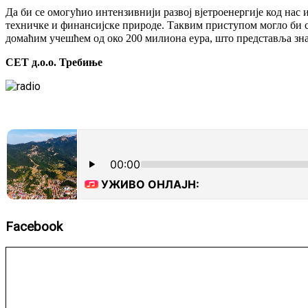
Да би се омогућио интензивнији развој вјетроенергије код нас
техничке и финансијске природе. Таквим приступом могло би с
домаћим учешћем од око 200 милиона еура, што представља зна
СЕТ д.о.о. Требиње
Facebook