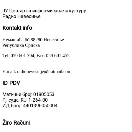
ЈУ Центар за информисање и културу
Радио Невесиње
Kontakt
info
Немањића бб,88280 Невесиње
Република Српска
Tel: 059 601 394, Fax: 059 601 455
E-mail: radionevesinje@hotmail.com
ID
PDV
Матични број: 01805053
Рј. суда: RU-1-264-00
ИД број : 4401396050004
Žiro
Računi