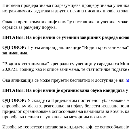
Писмена провјера знања подразумијева провјеру знања ученика п
истраживачких задатака и других начина писаних провјера зна
Оваква врста комуникације између наставника и ученика може
сервиса за размјену порука.
ПИТАЊЕ: На који начин се ученици завршних разреда осно
ОДГОВОР:
Путем андроид апликације "Водич кроз занимања"
занимањима.
"Водич кроз занимања" креирали су ученици у сарадњи са Мин
2020/21. годину, као и описе занимања, те статистичке податке
Ова апликација се може преузети бесплатно и доступна је на:
h
ПИТАЊЕ: На који начин је организована обука кандидата у
ОДГОВОР:
У складу са Приједлогом постепеног ублажавања м
спровођењу мјера за реаговање на појаву болести изазване нов
приједлог организовања оспособљавања кандидата за возаче, к
провођења испита из управљања моторним возилом.
Извођење теоретске наставе за кандидате који се оспособљавају