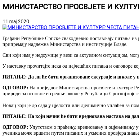
МИНИСТАРСТВО ПРОСВЈЕТЕ И КУЛТУ
11 maj 2020
Грађани Републике Српске свакодневно постављају питања из ра
припремају надлежна Министарства и институције Владе.
Сви који имају недоумице у вези са актуелном ситуацијом, мог
У наставку прочитајте нека од најчешћих питања и одговоре ко
ПИТАЊЕ: Да ли ће бити организоване ексурзије и школе у 
ОДГОВОР:
На приједлог Министарства просвјете и културе Ре
природи за основне и средње школе у Републици Српској које су
Новац који је до сада у цјелости или дјелимично уплаћен за по
ПИТАЊЕ: На који начин ће бити вреднована настава на да
ОДГОВОР:
Упутством о праћењу, вредновању и оцјењивању уч
ученика може вршити путем писаних и усмених провјера знања, 