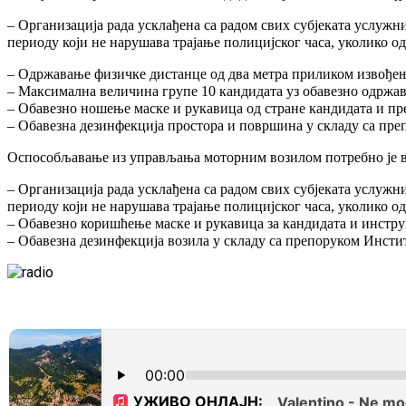
– Организација рада усклађена са радом свих субјеката услужн
периоду који не нарушава трајање полицијског часа, уколико од
– Одржавање физичке дистанце од два метра приликом извођењ
– Максимална величина групе 10 кандидата уз обавезно одржа
– Обавезно ношење маске и рукавица од стране кандидата и пр
– Обавезна дезинфекција простора и површина у складу са пре
Оспособљавање из управљања моторним возилом потребно је в
– Организација рада усклађена са радом свих субјеката услужн
периоду који не нарушава трајање полицијског часа, уколико од
– Обавезно коришћење маске и рукавица за кандидата и инстр
– Обавезна дезинфекција возила у складу са препоруком Инстит