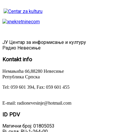
ЈУ Центар за информисање и културу
Радио Невесиње
Kontakt
info
Немањића бб,88280 Невесиње
Република Српска
Tel: 059 601 394, Fax: 059 601 455
E-mail: radionevesinje@hotmail.com
ID
PDV
Матични број: 01805053
Рј. суда: RU-1-264-00