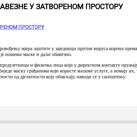
БАВЕЗНЕ У ЗАТВОРЕНОМ ПРОСТОРУ
провођењу мјера заштите у заједници против вируса корона прем
 је ношење маске и даље обавезно.
предузетници и физичка лица који у директном контакту пружају
иједе маску грађанима који користе њихове услуге, а немају их, 
ности од дјелатности коју обављају, наводи се у саопштењу.