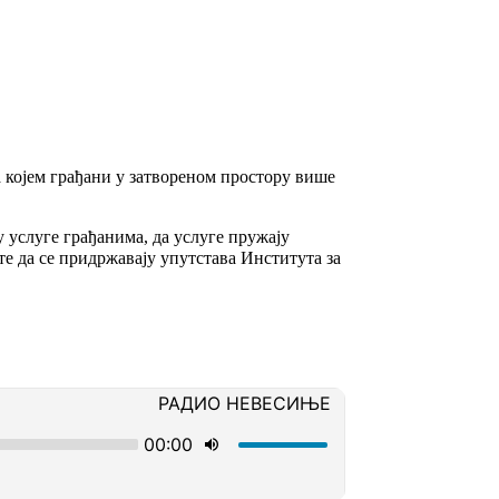
а којем грађани у затвореном простору више
 услуге грађанима, да услуге пружају
те да се придржавају упутстава Института за