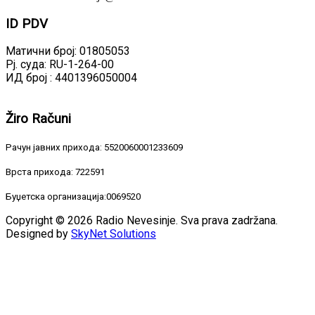
ID
PDV
Матични број: 01805053
Рј. суда: RU-1-264-00
ИД број : 4401396050004
Žiro
Računi
Рачун јавних прихода: 5520060001233609
Врста прихода: 722591
Буџетска организација:0069520
Copyright © 2026 Radio Nevesinje. Sva prava zadržana.
Designed by
SkyNet Solutions