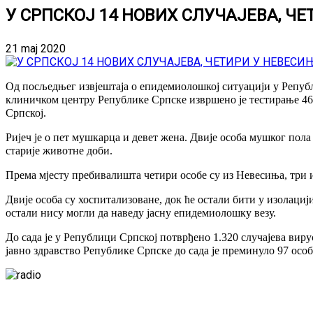
У СРПСКОЈ 14 НОВИХ СЛУЧАЈЕВА, Ч
21 maj 2020
Од посљедњег извјештаја о епидемиолошкој ситуацији у Републ
клиничком центру Републике Српске извршено је тестирање 466
Српској.
Ријеч је о пет мушкарца и девет жена. Двије особа мушког пола
старије животне доби.
Према мјесту пребивалишта четири особе су из Невесиња, три из
Двије особа су хоспитализоване, док ће остали бити у изолаци
остали нису могли да наведу јасну епидемиолошку везу.
До сада је у Републици Српској потврђено 1.320 случајева вир
јавно здравство Републике Српске до сада је преминуло 97 осо