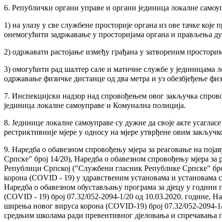
6. Републички органи управе и органи јединица локалне самоуп
1) на улазу у све службене просторије органа из ове тачке које
онемогућити задржавање у просторијама органа и прављења ду
2) одржавати растојање између грађана у затвореним просторим
3) омогућити рад шалтер сале и матичне службе у јединицама л
одржавање физичке дистанце од два метра и уз обезбјеђење фи
7. Инспекцијски надзор над спровођењем овог закључка спрово
јединица локалне самоуправе и Комунална полиција.
8. Јединице локалне самоуправе су дужне да своје акте усаглас
рестриктивније мјере у односу на мјере утврђене овим закључк
9. Наредба о обавезном спровођењу мјера за реаговање на пој
Српске" број 14/20), Наредба о обавезном спровођењу мјера за
Републици Српској ("Службени гласник Републике Српске" број
корона (COVID - 19) у здравственим установама и установама с
Наредба о обавезном обустављању програма за дјецу у години 
(COVID - 19) број 07.32/052-2094-1/20 од 10.03.2020. године,
ширења новог вируса корона (COVID-19) број 07.32/052-2094-1/
средњим школама ради превентивног дјеловања и спречавања пој