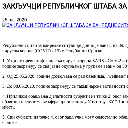
ЗАКЉУЧЦИ РЕПУБЛИЧКОГ ШТАБА ЗА
25 maj 2020
Републички штаб за ванредне ситуације донио je данас, на 39.
вирусом корона (COVID - 19) у Републици Српској.
1. У циљу превенције ширења вируса корона SARS - Co V-2 и C
године забрањују се сва јавна окупљања у групама већим од 50 
2. Од 25.05.2020. године дозвољава се рад базенима, „wellness“
3. До 08.06.2020. године забрањују се такмичарске активности 
4. Приликом обављања дјелатности субјекти из тачке 2. овог за
обавезно предузимање мјера прописаних у Упутству ЈЗУ "Инсти
мјесту.
5. Сви субјекти из тачке 4. овог закључка могу самостално об
Српске".