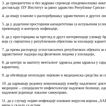
3. да приоритетно и без задршке спроводе епидемиолошке анкет
достављају ЈЗУ Институт за јавно здравство Републике Српске
4. да имају планове о распоређивању здравствених и других л
5. да у додатним просторним капацитетима са испуњеним услов
превенцију и контролу инфекције,
6. да у просторијама за преглед и друге интервенције узимају
која су смјештена у републичким објектима за изолацију карант
7. да према распореду успостављених републичких објеката за 
здравственог надзора над физичким лицима у изолацији,
8. да центри за заштиту менталног здравља дома здравља у са
карантину,
9. да обезбиједе неопходне лијекове и медицинска средства за 
10. да одржавају редовну комуникацију између надлежног докт
медицине – специјалисте инфектологије надлежне болнице, од
надлежне јединице локалне самоуправе,
11. да у случају појаве инфекције изазване вирусом корона „
мјере у складу са истим,