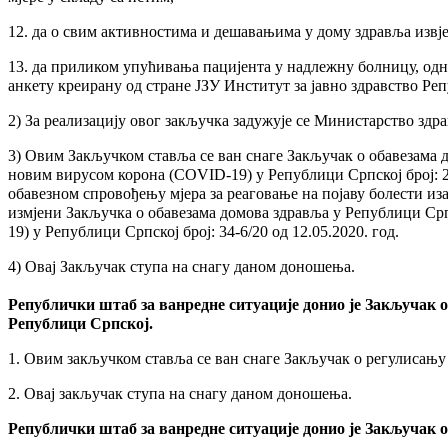
12. да о свим активностима и дешавањима у дому здравља извј
13. да приликом упућивања пацијента у надлежну болницу, од
анкету креирану од стране ЈЗУ Институт за јавно здравство Ре
2) За реализацију овог закључка задужује се Министарство здр
3) Овим Закључком ставља се ван снаге Закључак о обавезама д
новим вирусом корона (COVID-19) у Републици Српској број: 26
обавезном спровођењу мјера за реаговање на појаву болести из
измјени Закључка о обавезама домова здравља у Републици Срп
19) у Републици Српској број: 34-6/20 од 12.05.2020. год.
4) Овај Закључак ступа на снагу даном доношења.
Републички штаб за ванредне ситуације донио је Закључак 
Републици Српској.
1. Овим закључком ставља се ван снаге Закључак о регулисању р
2. Овај закључак ступа на снагу даном доношења.
Републички штаб за ванредне ситуације донио је Закључак 