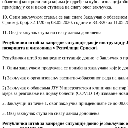
обавезној контроли лица којима је одређена кућна изолација з
примјењују се и након ступања на снагу овог закључка.
10. Овим закључком ставља се ван снаге Закључак о обавезном
Српској, брoj: 32-1/20 од 08.05.2020. године и 33-3/20 од 11.05.2
11. Овај закључак ступа на снагу даном доношења.
Републички штаб за ванредне ситуације дао је инструкцију 
позоришта и читаоница у Републици Српској.
Републички штаб за ванредне ситуације донио je Закључак o п
1. Овим закључком продужава се примјена закључака које је до
1) Закључак о организовању васпитно-образовног рада на даљину
2) Закључак о обавезама ЈЗУ Универзитетски клинички центар
мјера за реаговање на појаву болести (COVID-19) изазване нов
2. Закључци из тачке 1. овог закључка примјењиваће се до 08.06
3. Овај закључак ступа на снагу даном доношења.
Републички штаб за ванредне ситуације донио је Закључак о