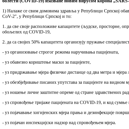
болести (COVID
-19) изазване новим вирусом корона „SARS
1) Налаже се свим домовима здравља у Републици Српској обав
CoV-2", у Републици Српској и то:
1. да све своје расположиве капацитете (људске, просторне, 
обољелих од COVlD-19,
2. да са својих 50% капацитета организују пружање специјалисти
- уз организовање строгог режима наручивања пацијената,
- уз обавезно кориштење маски за пацијенте,
- уз придржавање мјера физичке дистанце од два метра и мјера 
- уз обезбјеђивање писаних упутстава за пацијенте на видном м
- уз ношење личне заштитне опреме од стране здравствених рад
- уз спровођење тријаже пацијената на COVID-19, и код сумње
- уз појачавање хигијенских мјера прања и дезинфекције површи
- уз појачан инспекцијски надзор над спровођењем мјера.