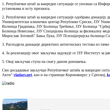
1. Републички штаб за ванредне ситуације се упознао са Инф
установама и исту прихвата.
2. Републички штаб за ванредне ситуације одобрава донацију д
Универзитетски клинички центар Републике Српске, ЈЗУ Униве
Волница Градишка, ЈЗУ Болница Требиње, ЈЗУ Болница "Србија
Болница Невесиње, ЈЗУ Специјална болница за физикалну мед
Мирослав Зотовић" Бања Лука, ЈЗУ Психијатријска болница Со
3. Расподјела донације директних антигенских тестова из тачке
4. За реализацију овог закључка задужује се ЈЗУ Институт за ј
5. Овај закључак ступа на снагу даном доношења.
Сви досадашњи закључци Републичког штаба за ванредне ситуа
Акти"
vladars.net
, као и на страници Коронавирус у Српској,
k