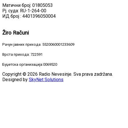
Матични број: 01805053
Рј. суда: RU-1-264-00
ИД број : 4401396050004
Žiro
Računi
Рачун јавних прихода: 5520060001233609
Врста прихода: 722591
Буџетска организација:0069520
Copyright © 2026 Radio Nevesinje. Sva prava zadržana.
Designed by
SkyNet Solutions