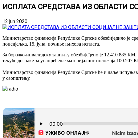
ИСПЛАТА СРЕДСТАВА ИЗ ОБЛАСТИ С
12 jun 2020
Министарство финансија Републике Српске обезбиједило је сре
понедјељка, 15. јуна, почиње њихова исплата.
За борачко-инвалидску заштиту обезбијеђено је 12.410.885 КМ, 
текуће дознаке за унапређење материјалног положаја 100.507 К
Министарство финансија Републике Српске ће и даље испуњават
у саопштењу.