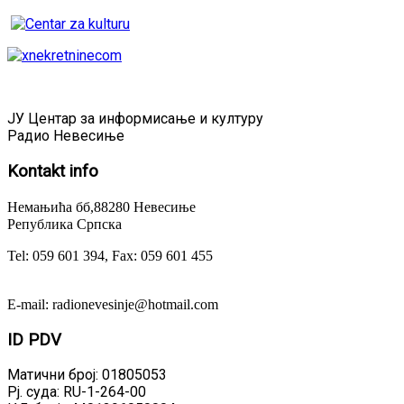
ЈУ Центар за информисање и културу
Радио Невесиње
Kontakt
info
Немањића бб,88280 Невесиње
Република Српска
Tel: 059 601 394, Fax: 059 601 455
E-mail: radionevesinje@hotmail.com
ID
PDV
Матични број: 01805053
Рј. суда: RU-1-264-00