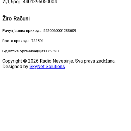
ИД број : 4401396050004
Žiro
Računi
Рачун јавних прихода: 5520060001233609
Врста прихода: 722591
Буџетска организација:0069520
Copyright © 2026 Radio Nevesinje. Sva prava zadržana.
Designed by
SkyNet Solutions