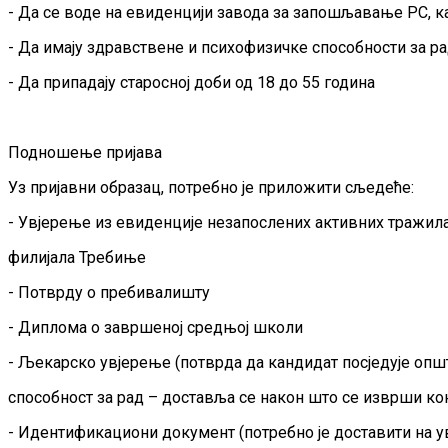
- Да се воде на евиденцији завода за запошљавање РС, к
- Да имају здравствене и психофизичке способности за р
- Да припадају старосној доби од 18 до 55 година
Подношење пријава
Уз пријавни образац, потребно је приложити сљедеће:
- Увјерење из евиденције незапослених активних тражил
филијала Требиње
- Потврду о пребивалишту
- Диплома о завршеној средњој школи
- Љекарско увјерење (потврда да кандидат посједује опш
способност за рад – доставља се након што се изврши ко
- Идентификациони документ (потребно је доставити на у