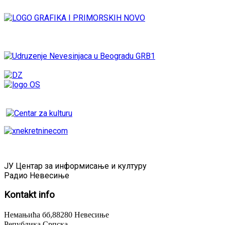
ЈУ Центар за информисање и културу
Радио Невесиње
Kontakt
info
Немањића бб,88280 Невесиње
Република Српска