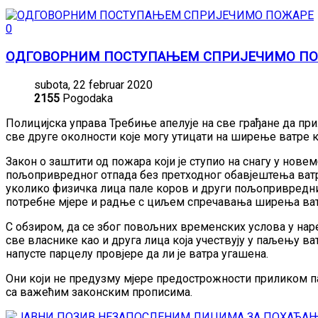
0
ОДГОВОРНИМ ПОСТУПАЊЕМ СПРИЈЕЧИМО П
subota, 22 februar 2020
2155
Pogodaka
Полицијска управа Требиње апелује на све грађане да пр
све друге околности које могу утицати на ширење ватре ка
Закон о заштити од пожара који је ступио на снагу у нове
пољопривредног отпада без претходног обавјештења ватро
уколико физичка лица пале коров и други пољопривредни
потребне мјере и радње с циљем спречавања ширења ват
С обзиром, да се због повољних временских услова у на
све власнике као и друга лица која учествују у паљењу ват
напусте парцелу провјере да ли је ватра угашена.
Они који не предузму мјере предострожности приликом па
са важећим законским прописима.