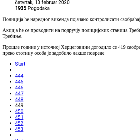
četvrtak, 13 februar 2020
1935
Pogodaka
Полиција ће наредног викенда појачано контролисати саобраћај
Акција ће се проводити на подручју полицијских станица Треби
Требиње.
Прошле године у источној Херцеговини догодило се 419 саобраћ
преко стотину особа је задобило лакше повреде.
Start
444
445
446
447
448
449
450
451
452
453