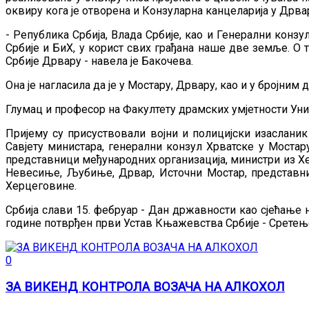
оквиру кога је отворена и Конзуларна канцеларија у Дрва
- Република Србија, Влада Србије, као и Генерални конзу
Србије и БиХ, у корист свих грађана наше две земље. О
Србије Дрвару - навела је Бакочева.
Она је нагласила да је у Мостару, Дрвару, као и у бројни
Глумац и професор на Факултету драмских умјетности Уни
Пријему су присуствовали војни и полицијски изаслани
Савјету министара, генерални конзул Хрватске у Мостар
представници међународних организација, министри из Х
Невесиње, Љубиње, Дрвар, Источни Мостар, представници
Херцеговине.
Србија слави 15. фебруар - Дан државности као сјећање н
године потврђен први Устав Књажевства Србије - Сретењс
0
ЗА ВИКЕНД КОНТРОЛА ВОЗАЧА НА АЛКОХОЛ