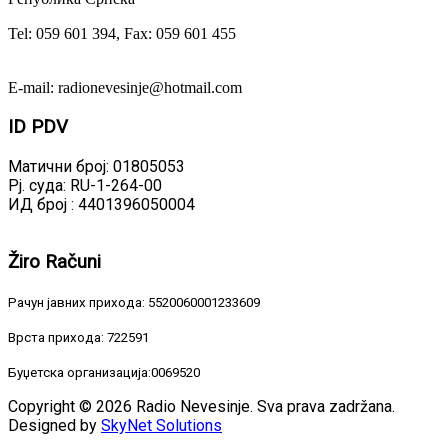
Tel: 059 601 394, Fax: 059 601 455
E-mail: radionevesinje@hotmail.com
ID
PDV
Матични број: 01805053
Рј. суда: RU-1-264-00
ИД број : 4401396050004
Žiro
Računi
Рачун јавних прихода: 5520060001233609
Врста прихода: 722591
Буџетска организација:0069520
Copyright © 2026 Radio Nevesinje. Sva prava zadržana.
Designed by
SkyNet Solutions