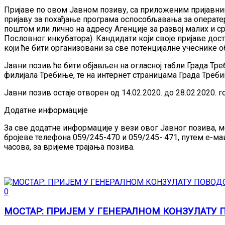
Пријаве по овом Јавном позиву, са приложеним пријавни
пријаву за похађање програма оспособљавања за оператер
поштом или лично на адресу Агенције за развој малих и с
Пословног инкубатора). Кандидати који своје пријаве дост
који ће бити организовани за све потенцијалне учеснике о
Јавни позив ће бити објављен на огласној табли Града Т
филијала Требиње, те на интернет страницама Града Треб
Јавни позив остаје отворен од 14.02.2020. до 28.02.2020. г
Додатне информације
За све додатне информације у вези овог Јавног позива, м
бројеве телефона 059/245-470 и 059/245- 471, путем е-ма
часова, за вријеме трајања позива.
0
МОСТАР: ПРИЈЕМ У ГЕНЕРАЛНОМ КОНЗУЛАТУ