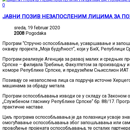
0
ЈАВНИ ПОЗИВ НЕЗАПОСЛЕНИМ ЛИЦИМА ЗА П
sreda, 19 februar 2020
2008
Pogodaka
Програм “Стручно оспособљавање, усавршавање и запошља
оквиру пројекта „Моја будућност“, који у БиХ, Републици 
Програм реализује Агенција за развој малих и средњих 
Српске – филијала Требиње, Факултетом за производњу 
коморе Републике Српске, и предузећем Сњисслион ИАТ а
Позивају се незапослена лица са подручја источне Херце
машинама за обраду метала.
Програм оспособљавања изводи се у складу са Законом о
„Службеном гласнику Републике Српске“ бр. 88/17. Програ
практичне наставе.
Циљ програма оспособљавања је да полазници усвоје зна
омогућавање оспособљавања због запошљавања или самоз
провођење пројеката оспособљавања, те осталих партнера 