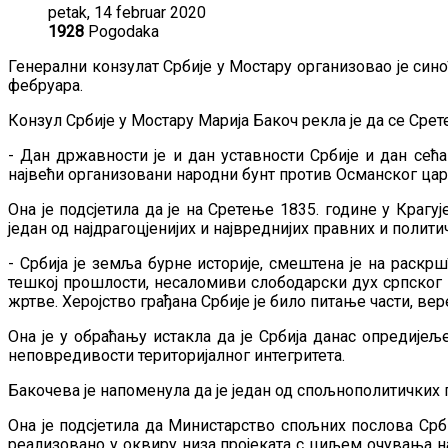
petak, 14 februar 2020
1928
Pogodaka
Генерални конзулат Србије у Мостару организовао је си
фебруара.
Конзул Србије у Мостару Марија Бакоч рекла је да се Срет
- Дан државности је и дан уставности Србије и дан сећа
највећи организовани народни бунт против Османског царс
Она је подсјетила да је на Сретење 1835. године у Краг
један од најдрагоцјенијих и највреднијих правних и полити
- Србија је земља бурне историје, смештена је на раскр
тешкој прошлости, несаломиви слободарски дух српског на
жртве. Херојство грађана Србије је било питање части, ве
Она је у обраћању истакла да је Србија данас опредије
неповредивости територијалног интегритета.
Бакочева је напоменула да је један од спољнополитичких
Она је подсјетила да Министарство спољних послова Срб
реализовано у оквиру низа пројеката с циљем очувања на