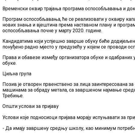
Временски оквир трајања програма оспособљавања и док
Програм оспособљавања, ће се реализовати у оквиру кап
нових знања и вјештина према наставном плану и програму
оспособљавања почне у марту 2020. године.
Кандидатима који успјешно заврше обуку биће додијељено
понуђено радно мјесто у предузећу у којем се проводи ос
Права и обавезе између организатора обуке и одабраних 
обуке.
Циљна група
Позив је отворен првенствено за лица заинтересована з
машинама за обраду метала, са завршеном најмање средњ
Требиње.
Општи услови за пријаву
Услови које подносиоци пријава морају испуњавати за при
- Да имају завршену средњу школу, као минимум потреб