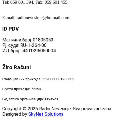
Tel: 059 601 394, Fax: 059 601 455
E-mail: radionevesinje@hotmail.com
ID
PDV
Матични број: 01805053
Рј. суда: RU-1-264-00
ИД број : 4401396050004
Žiro
Računi
Рачун јавних прихода: 5520060001233609
Врста прихода: 722591
Буџетска организација:0069520
Copyright © 2026 Radio Nevesinje. Sva prava zadržana.
Designed by
SkyNet Solutions