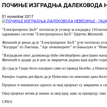
ПОЧИЊЕ ИЗГРАДЊА ДАЛЕКОВОДА Н
01 novembar 2017
"Електропренос БиХ" потписао је уговор за изградњу 110-кило
одржавање система "Електропреноса БиХ" Цвјетко Жепинић.
Жепинић је рекао да је "Електропренос БиХ" јуче потписао уго
"Калдера" из Лакташа, "Арс инжењеринг" из Бањалуке и "Инви
"Изградњом овог далековода биће обезбијеђено двострано напај
Жепинић и додаје да је рок за завршетак радова крај идуће годи
До сада је Гацко било напајано само из правца Билеће, а Невес
Ранијих година догађало да је Невесиње по неколико дана било 
Пројекат и имовински односи за овај пројекат су завршени и све
Овај пројекат веома је важан за овај крај, како за привреду, та
СРНА