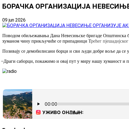
БОРАЧКА ОРГАНИЗАЦИЈА НЕВЕСИЊ
09 jun 2026
Поводом обиљежавања Дана Невесињске бригаде Општинска бора
хуманом чину прикључиће се припадници Т
рећег пјешадијског
Позивају се демобилисани борци и сви људи добре воље да се у
̶ Драги саборци, покажимо и овај пут у миру нашу хуманост и