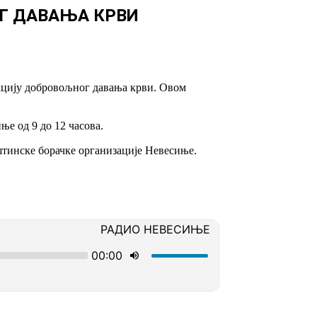
Г ДАВАЊА КРВИ
кцију добровољног давања крви. Овом
ње од 9 до 12 часова.
штинске борачке организације Невесиње.