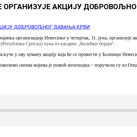
Е ОРГАНИЗУЈЕ АКЦИЈУ ДОБРОВОЉНО
чка организација Невесиње у четвртак, 11. јуна, организује а
 (Република Српска) пука из касарне „Билећки борци“.
кључе у ову хуману акцију која ће се провести у Болници Невеси
 помозимо онима којима је помоћ неопходна ̶ поручили су из Оп