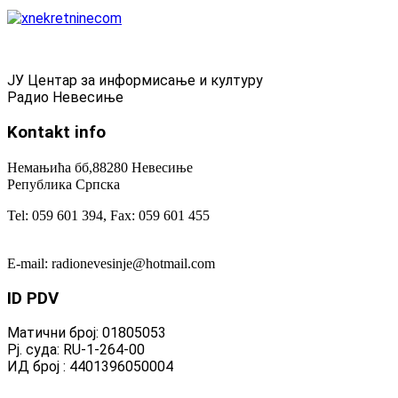
ЈУ Центар за информисање и културу
Радио Невесиње
Kontakt
info
Немањића бб,88280 Невесиње
Република Српска
Tel: 059 601 394, Fax: 059 601 455
E-mail: radionevesinje@hotmail.com
ID
PDV
Матични број: 01805053
Рј. суда: RU-1-264-00
ИД број : 4401396050004