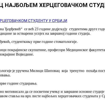
 НАЈБОЉЕМ ХЕРЦЕГОВАЧКОМ СТУДЕ
а Ђорђевић“ се већ 23 године додјељују студентима друге годи
дицине за остварени успјех на завршној години студија.
ђевић, студенткињу прве године стоматологије.
вници покрајинске скупштине, професори Медицинског факултет
покрајине Војводине.
атологије је уручена Милици Шиповац која тренутно похађа пост
ивања.
прве године студирања.
датно мотивисало да се посветим учењу и завршим основне студиј
правом ставља на врх листе најбољих херцеговачких студената у С