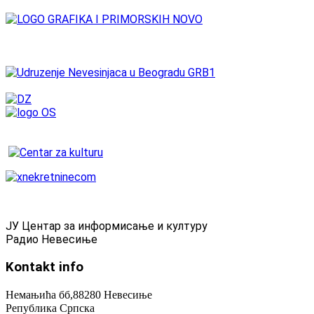
ЈУ Центар за информисање и културу
Радио Невесиње
Kontakt
info
Немањића бб,88280 Невесиње
Република Српска