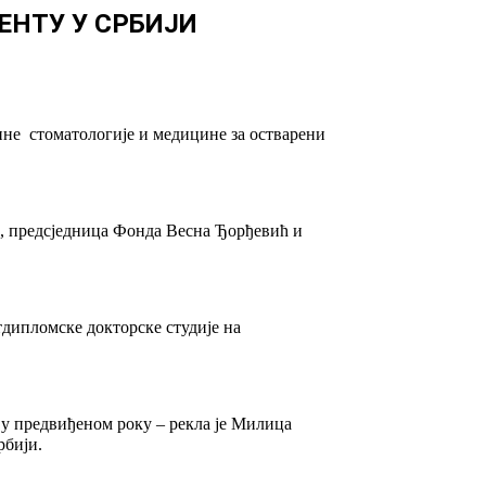
НТУ У СРБИЈИ
не стоматологије и медицине за остварени
а, предсједница Фонда Весна Ђорђевић и
дипломске докторске студије на
е у предвиђеном року – рекла је Милица
рбији.