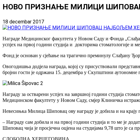
НОВО ПРИЗНАЊЕ МИЛИЦИ ШИПОВАЦ
18 decembar 2017
Награде Медицинског факултета у Новом Саду и Фонда „Слађан
успјех на првој години студија и докторима стоматологије и ме
Фонд је основан у сјећање на трагично преминулу Слађану Ђор
Овогодишња додјела награда, којој су присуствовали предста
бројни гости је одржана 15. децембра у Скупштини аутономне 
Награду за остварени успјех на завршној години студија стом
Медицинском факултету у Новом Саду, смјер Клиничка истраж
Невесињка Милица Шиповац ову награду је добила и на крају 
– Награду сам добила и на првој години студија и то ме је до
Шиповац чија је просјечна оцјена на студијама 9,78 што је са 
СЛОБОДНА ХЕРЦЕГОВИНА