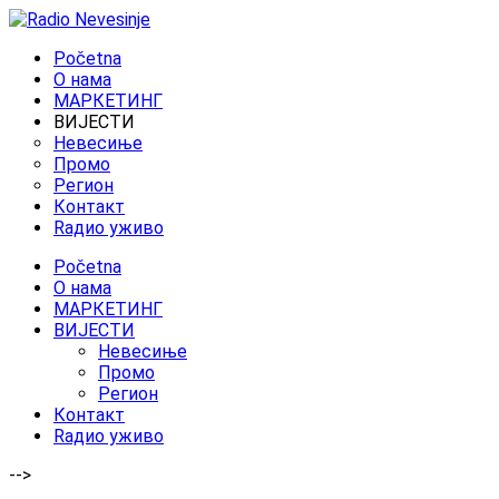
Početna
O нама
МАРКЕТИНГ
ВИЈЕСТИ
Невесиње
Промо
Регион
Контакт
Rадио уживо
Početna
O нама
МАРКЕТИНГ
ВИЈЕСТИ
Невесиње
Промо
Регион
Контакт
Rадио уживо
-->