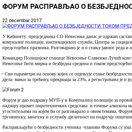
ФОРУМ РАСПРАВЉАО О БЕЗБЈЕДНО
22 decembar 2017
У Кабинету предсједника СО Невесиње данас је одржан састана
комуналне полиције, инспекцијских служби, Центра за социјал
предстојећих празника. Разговарано је и о стању јавног реда и
Командир Полицијске станице Невесиње Славенко Лучић констат
Невесиње бити мирна и безбједна средина и током предстојећи
̶ Сви параметри на основу којих се оцјењује стање безбједнос
дјела мањи за трећину, прекршаја за 23%, а регистрована је и ј
Форум је дао подршку МУП-у и Комуналној полицији за провођ
надзиру промет пиротехничких средстава и точење алкохола м
угоститељима на којем би се разговарало о овим темама. Фору
трговинску, занатску и услужбу дјелатност на подручју општи
Расправљајући о безбједности ученика чланови Форума су још ј