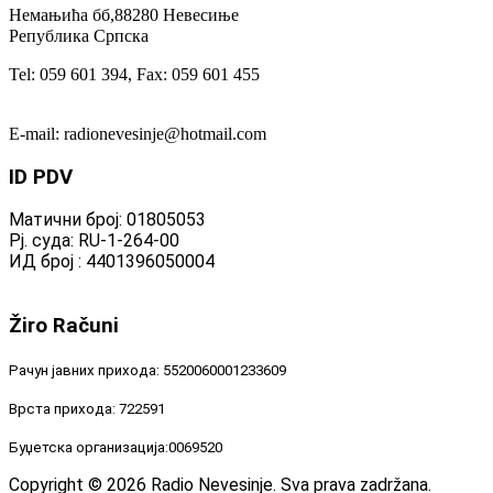
Немањића бб,88280 Невесиње
Република Српска
Tel: 059 601 394, Fax: 059 601 455
E-mail: radionevesinje@hotmail.com
ID
PDV
Матични број: 01805053
Рј. суда: RU-1-264-00
ИД број : 4401396050004
Žiro
Računi
Рачун јавних прихода: 5520060001233609
Врста прихода: 722591
Буџетска организација:0069520
Copyright © 2026 Radio Nevesinje. Sva prava zadržana.