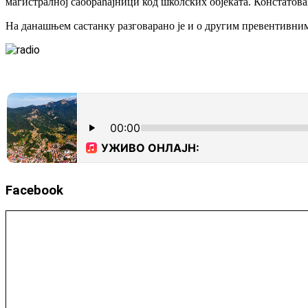
магистралној саобраћајници код школских објеката. Констатован
На данашњем састанку разговарано је и о другим превентивним 
Facebook