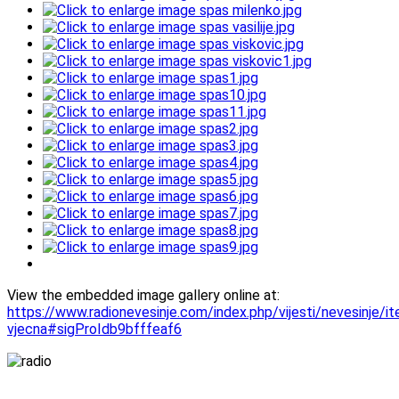
View the embedded image gallery online at:
https://www.radionevesinje.com/index.php/vijesti/nevesinje/i
vjecna#sigProIdb9bfffeaf6