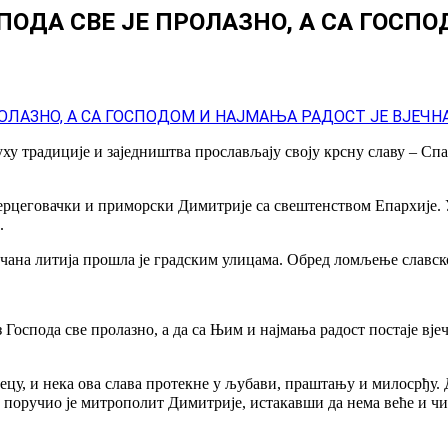
ПОДА СВЕ ЈЕ ПРОЛАЗНО, А СА ГОСП
традиције и заједништва прослављају своју крсну славу – Спас
херцеговачки и приморски Димитрије са свештенством Епархије. 
.
чана литија прошла је градским улицама. Обред ломљење славско
з Господа све пролазно, а да са Њим и најмања радост постаје вј
јецу, и нека ова слава протекне у љубави, праштању и милосрђу. 
, поручио је митрополит Димитрије, истакавши да нема веће и чи