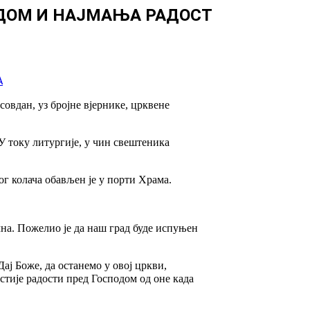
ОДОМ И НАЈМАЊА РАДОСТ
овдан, уз бројне вјернике, црквене
У току литургије, у чин свештеника
г колача обављен је у порти Храма.
ечна. Пожелио је да наш град буде испуњен
Дај Боже, да останемо у овој цркви,
стије радости пред Господом од оне када