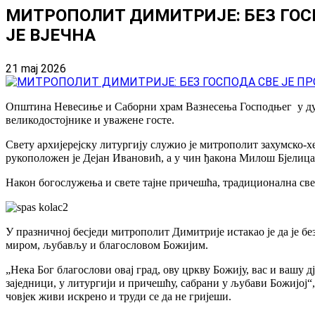
МИТРОПОЛИТ ДИМИТРИЈЕ: БЕЗ ГОС
ЈЕ ВЈЕЧНА
21 maj 2026
Општина Невесиње и Саборни храм Вазнесења Господњег у духу 
великодостојнике и уважене госте.
Свету архијерејску литургију служио је митрополит захумско-
рукоположен је Дејан Ивановић, а у чин ђакона Милош Бјелица
Након богослужења и свете тајне причешћа, традиционална све
У празничној бесједи митрополит Димитрије истакао је да је бе
миром, љубављу и благословом Божијим.
„Нека Бог благослови овај град, ову цркву Божију, вас и вашу д
заједници, у литургији и причешћу, сабрани у љубави Божијој“
човјек живи искрено и труди се да не гријеши.