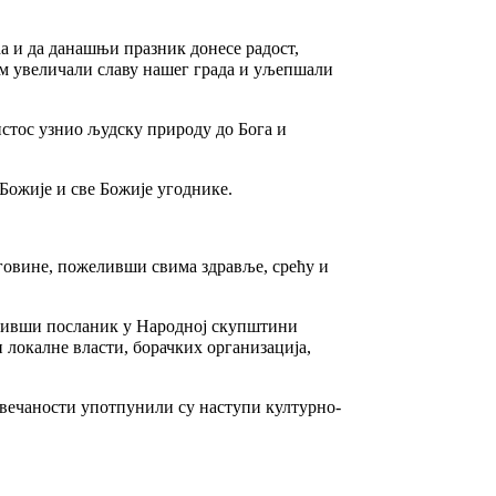
 и да данашњи празник донесе радост,
вом увеличали славу нашег града и уљепшали
истос узнио људску природу до Бога и
 Божије и све Божије угоднике.
говине, пожеливши свима здравље, срећу и
бивши посланик у Народној скупштини
локалне власти, борачких организација,
свечаности употпунили су наступи културно-