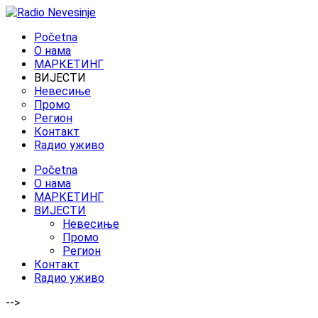
Početna
O нама
МАРКЕТИНГ
ВИЈЕСТИ
Невесиње
Промо
Регион
Контакт
Rадио уживо
Početna
O нама
МАРКЕТИНГ
ВИЈЕСТИ
Невесиње
Промо
Регион
Контакт
Rадио уживо
-->