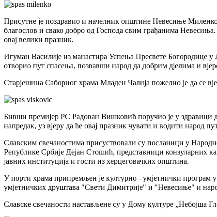
Присутне је поздравио и начелник општине Невесиње Миленко 
благослов и свако добро од Господа свим грађанима Невесиња.
овај велики празник.
Игуман Василије из манастира Успења Пресвете Богородице у Л
отворио пут спасења, позвавши народ да добрим дјелима и вјер
Старјешина Саборног храма Младен Чалија пожелио је да се вје
Бивши премијер РС Радован Вишковић поручио је у здравици д
напредак, уз вјеру да ће овај празник чувати и водити народ пу
Славским свечаностима присуствовали су посланици у Народн
Републике Србије Дејан Стошић, представници конзуларних кан
јавних институција и гости из херцеговачких општина.
У порти храма припремљен је културно - умјетнички програм у
умјетничких друштава "Свети Димитрије" и "Невесиње" и на
Славске свечаности настављене су у Дому културе „Небојша 