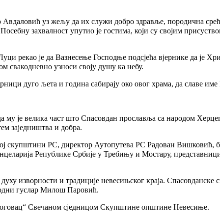
Авдаловић уз жељу да их служи добро здравље, породична срећа
 Посебну захвалност упутио је гостима, који су својим присуст
уци рекао је да Вазнесење Господње подсјећа вјернике да је Хр
ом свакодневно узноси своју душу ка небу.
рници дуго љета и година сабирају око овог храма, да славе име
а му је велика част што Спасовдан прославља са народом Херце
тем заједништва и добра.
ој скупштини РС, директор Аутопутева РС Радован Вишковић, 
целарија Републике Србије у Требињу и Мостару, представници 
 духу изворности и традиције невесињског краја. Спасовданске 
родни гуслар Милош Паровић.
Глоговац“ Свечаном сједницом Скупштине општине Невесиње.