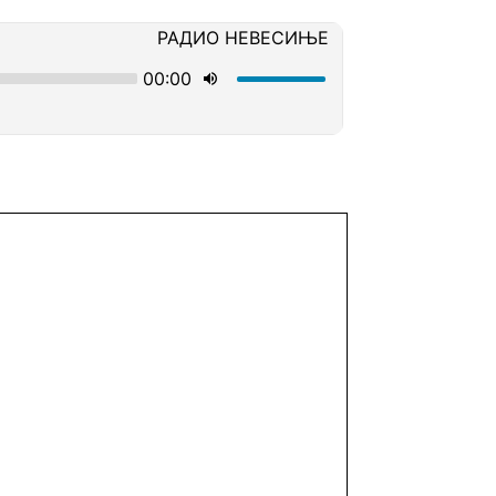
Plataforma Steam
ForoGuate
ForoCarros