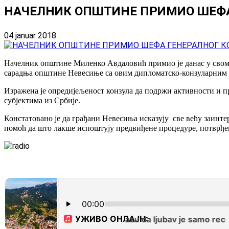
НАЧЕЛНИК ОПШТИНЕ ПРИМИО ШЕФА 
04 januar 2018
Начелник општине Миленко Авдаловић примио је данас у свом 
сарадња општине Невесиње са овим дипломатско-конзуларним п
Изражена је опредијељеност конзула да подржи активности и 
субјектима из Србије.
Констатовано је да грађани Невесиња исказују све већу заинт
помоћ да што лакше испоштују предвиђене процедуре, потврђено