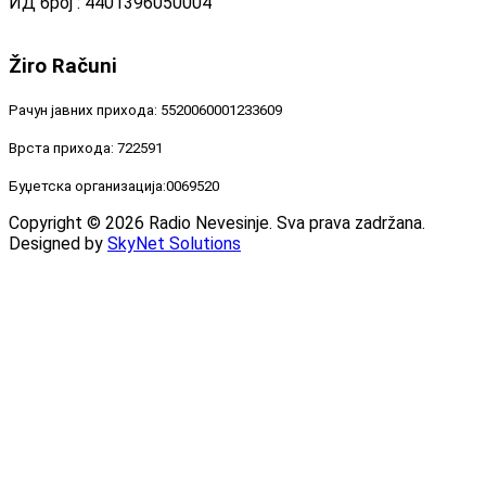
ИД број : 4401396050004
Žiro
Računi
Рачун јавних прихода: 5520060001233609
Врста прихода: 722591
Буџетска организација:0069520
Copyright © 2026 Radio Nevesinje. Sva prava zadržana.
Designed by
SkyNet Solutions