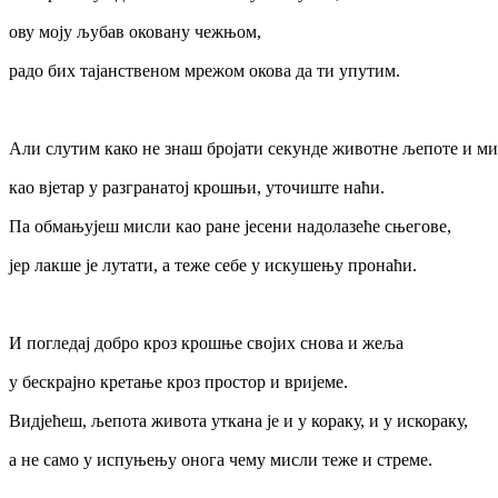
ову моју љубав оковану чежњом,
радо бих тајанственом мрежом окова да ти упутим.
Али слутим како не знаш бројати секунде животне љепоте и м
као вјетар у разгранатој крошњи, уточиште наћи.
Па обмањујеш мисли као ране јесени надолазеће сњегове,
јер лакше је лутати, а теже себе у искушењу пронаћи.
И погледај добро кроз крошње својих снова и жеља
у бескрајно кретање кроз простор и вријеме.
Видјећеш, љепота живота уткана је и у кораку, и у искораку,
а не само у испуњењу онога чему мисли теже и стреме.