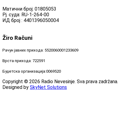
Матични број: 01805053
Рј. суда: RU-1-264-00
ИД број : 4401396050004
Žiro
Računi
Рачун јавних прихода: 5520060001233609
Врста прихода: 722591
Буџетска организација:0069520
Copyright © 2026 Radio Nevesinje. Sva prava zadržana.
Designed by
SkyNet Solutions