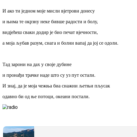
И ако ти једном моје мисли вјетрови донесу
и њима те окрзну неке бивше радости и болу,
видјећеш сваки додир је био печат вјечности,
а моја љубав разум, снага и болни вапај да јој се одоли.
Тад зарони на дах у своје дубине
и пронађи трачке наде што су уз пут остали.
И знај, да је моја чежња биа снажни љетњи пљусак
одавно би од ње потоци, океани постали.