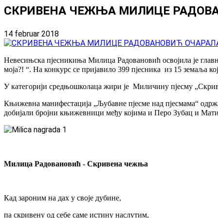
СКРИВЕНА ЧЕЖЊА МИЛИЦЕ РАДОВ
14 februar 2018
Невесињска пјесникиња Милица Радовановић освојила је главн
моја?! “. На конкурс се пријавило 399 пјесника из 15 земаља кој
У категорији средњошколаца жири је Миличину пјесму „Скривен
Књижевна манифестација „Љубавне пјесме над пјесмама“ одржав
добијали бројни књижевници међу којима и Перо Зубац и Мати
Милица Радовановић -
Скривена чежња
Кад зароним на дах у своје дубине,
па скривену од себе саме истину наслутим,