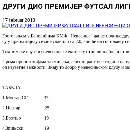
ДРУГИ ДИО ПРЕМИЈЕР ФУТСАЛ ЛИГ
17 februar 2018
Гостовањем у Бановићима КМФ „Невесиње“ данас почиње други 
су у првом дијелу сезоне славили са 2:0, али ће на гостовању с
Том зимске паузе из невесињске екипе су отишли најбољи стриј
Према пропозицијама такмичења, елитни ранг ове године напуст
од изузетне важности. Знају то добро у невесињском клубу и зат
ТАБЕЛА:
1.Мостар СГ 33
2.Центар 25
3.Бротњо 19
4.Зрињски 19