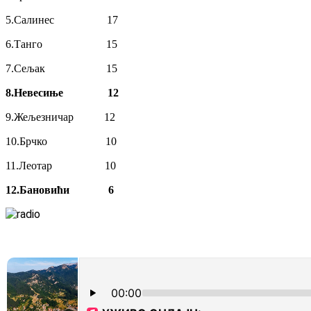
5.Салинес 17
6.Танго 15
7.Сељак 15
8.Невесиње 12
9.Жељезничар 12
10.Брчко 10
11.Леотар 10
12.Бановићи 6