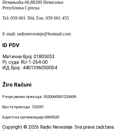
Немањића бб,88280 Невесиње
Република Српска
Tel: 059 601 394, Fax: 059 601 455
E-mail: radionevesinje@hotmail.com
ID
PDV
Матични број: 01805053
Рј. суда: RU-1-264-00
ИД број : 4401396050004
Žiro
Računi
Рачун јавних прихода: 5520060001233609
Врста прихода: 722591
Буџетска организација:0069520
Copyright © 2026 Radio Nevesinje. Sva prava zadržana.