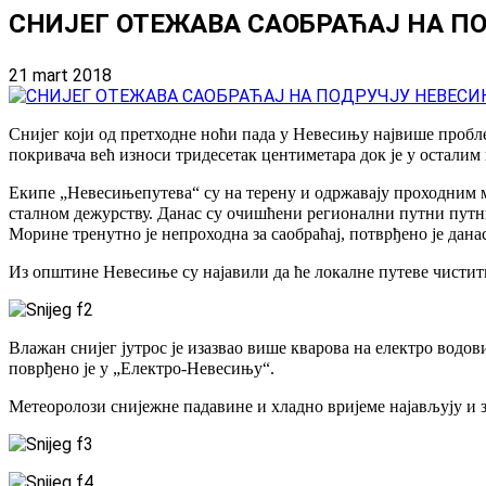
СНИЈЕГ ОТЕЖАВА САОБРАЋАЈ НА 
21 mart 2018
Снијег који од претходне ноћи пада у Невесињу највише пробл
покривача већ износи тридесетак центиметара док је у осталим 
Екипе „Невесињепутева“ су на терену и одржавају проходним м
сталном дежурству. Данас су очишћени регионални путни путн
Морине тренутно је непроходна за саобраћај, потврђено је дан
Из општине Невесиње су најавили да ће локалне путеве чистит
Влажан снијег јутрос је изазвао више кварова на електро водо
поврђено је у „Електро-Невесињу“.
Метеоролози снијежне падавине и хладно вријеме најављују и за