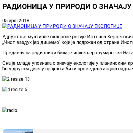
РАДИОНИЦА У ПРИРОДИ О ЗНАЧАЈУ
05 april 2018
Удружење мултипле склерозе регије Источна Херцеговина
„Чист ваздух јер дишемо“ који је подржан од стране Инсти
Предавач на радионици била је инжењер шумарства Ната
Она је младе упознала о значају екологије у планински
ће у другом дијелу пројекта бити проведена акција садњ