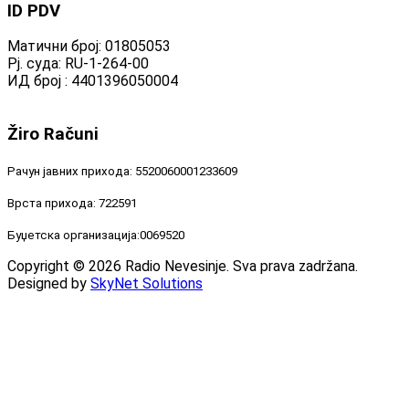
ID
PDV
Матични број: 01805053
Рј. суда: RU-1-264-00
ИД број : 4401396050004
Žiro
Računi
Рачун јавних прихода: 5520060001233609
Врста прихода: 722591
Буџетска организација:0069520
Copyright © 2026 Radio Nevesinje. Sva prava zadržana.
Designed by
SkyNet Solutions